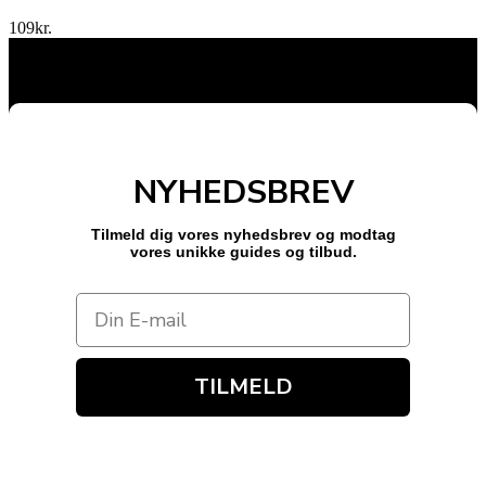
109
kr.
NYHEDSBREV
Tilmeld dig vores nyhedsbrev og modtag
vores unikke guides og tilbud.
TILMELD