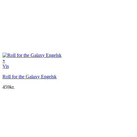
+
Vis
Roll for the Galaxy Engelsk
459
kr.