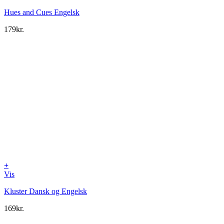
Hues and Cues Engelsk
179
kr.
+
Vis
Kluster Dansk og Engelsk
169
kr.