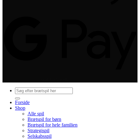
Copyright 2026 ©
Spilskabet.dk
Søg
efter:
Forside
Shop
Alle spil
Brætspil for børn
Brætspil for hele familien
Strategispil
Selskabsspil