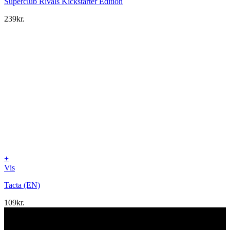
Superclub Rivals Kickstarter Edition
239
kr.
+
Vis
Tacta (EN)
109
kr.