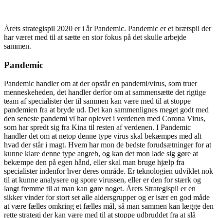
Årets strategispil 2020 er i år Pandemic. Pandemic er et brætspil der
har været med til at sætte en stor fokus på det skulle arbejde
sammen.
Pandemic
Pandemic handler om at der opstår en pandemi/virus, som truer
menneskeheden, det handler derfor om at sammensætte det rigtige
team af specialister der til sammen kan være med til at stoppe
pandemien fra at bryde ud. Det kan sammenlignes meget godt med
den seneste pandemi vi har oplevet i verdenen med Corona Virus,
som har spredt sig fra Kina til resten af verdenen. I Pandemic
handler det om at netop denne type virus skal bekæmpes med alt
hvad der står i magt. Hvem har mon de bedste forudsætninger for at
kunne klare denne type angreb, og kan det mon lade sig gøre at
bekæmpe den på egen hånd, eller skal man bruge hjælp fra
specialister indenfor hver deres område. Er teknologien udviklet nok
til at kunne analysere og spore virussen, eller er den for stærk og
langt fremme til at man kan gøre noget. Årets Strategispil er en
sikker vinder for stort set alle aldersgrupper og er især en god måde
at være fælles omkring et fælles mål, så man sammen kan lægge den
rette strategi der kan være med til at stoppe udbruddet fra at slå