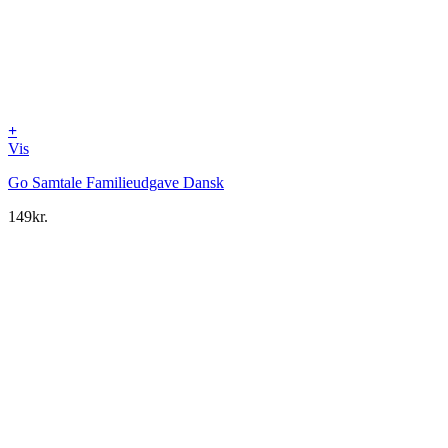
+
Vis
Go Samtale Familieudgave Dansk
149
kr.