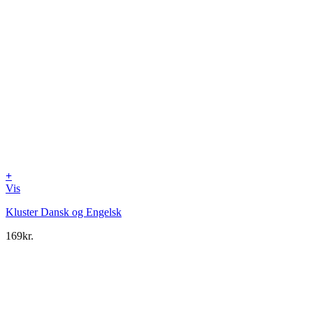
+
Vis
Kluster Dansk og Engelsk
169
kr.