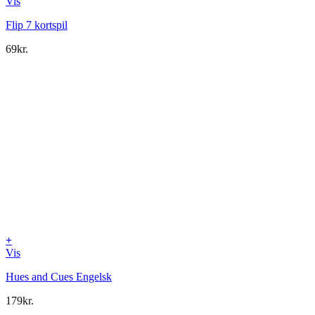
Vis
Flip 7 kortspil
69
kr.
+
Vis
Hues and Cues Engelsk
179
kr.