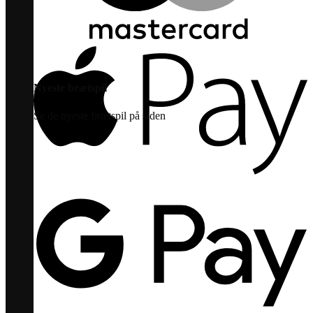
Nyeste brætspil
Se de nyeste brætspil på siden