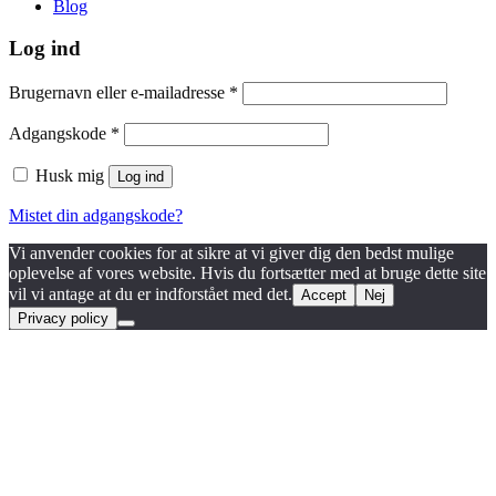
Blog
Log ind
Påkrævet
Brugernavn eller e-mailadresse
*
Påkrævet
Adgangskode
*
Husk mig
Log ind
Mistet din adgangskode?
Vi anvender cookies for at sikre at vi giver dig den bedst mulige
oplevelse af vores website. Hvis du fortsætter med at bruge dette site
vil vi antage at du er indforstået med det.
Accept
Nej
Privacy policy