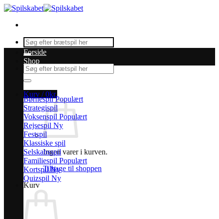
Fortsæt
til
indhold
Søg
efter:
Forside
Shop
Søg
efter:
Kurv /
0
kr.
Børnespil
Strategispil
Voksenspil
Rejsespil
Festspil
Klassiske spil
Selskabsspil
Ingen varer i kurven.
Familiespil
Tilbage til shoppen
Kortspil
Quizspil
Kurv