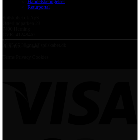
Handelsbetingelser
Returportal
Spilskabet.dk ApS
Østerlindparken 23
7400 Herning
CVR: 41248467
©
26 85 05 38
mail@spilskabet.dk
2026 UX Themes
Terms
Privacy
Cookies