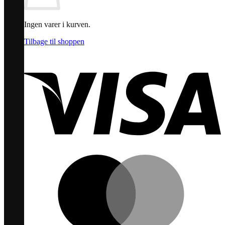
Ingen varer i kurven.
Tilbage til shoppen