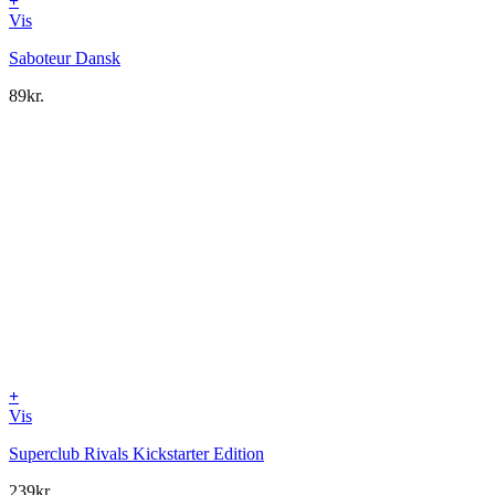
+
Vis
Saboteur Dansk
89
kr.
+
Vis
Superclub Rivals Kickstarter Edition
239
kr.