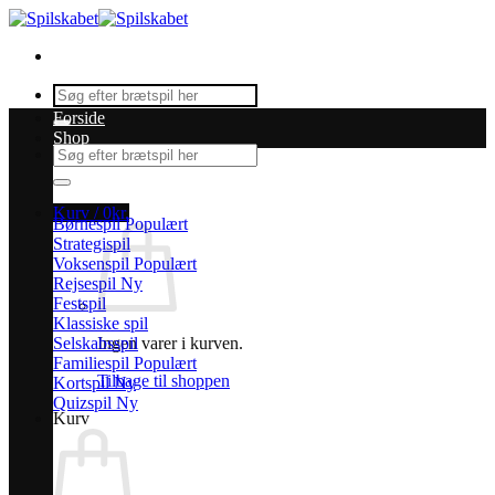
Fortsæt
til
indhold
Søg
efter:
Forside
Shop
Søg
efter:
Kurv /
0
kr.
Børnespil
Strategispil
Voksenspil
Rejsespil
Festspil
Klassiske spil
Selskabsspil
Ingen varer i kurven.
Familiespil
Tilbage til shoppen
Kortspil
Quizspil
Kurv