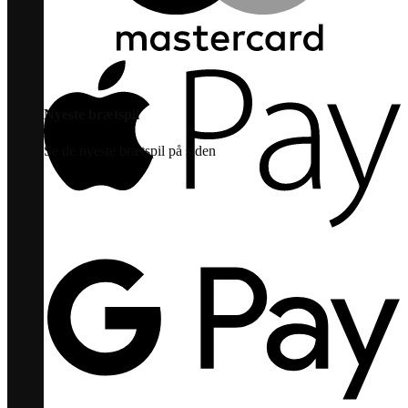
Nyeste brætspil
Se de nyeste brætspil på siden