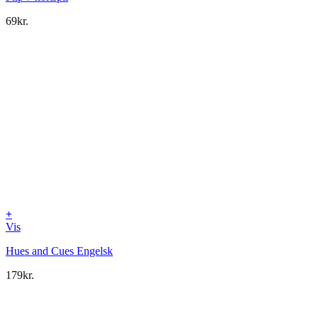
69
kr.
+
Vis
Hues and Cues Engelsk
179
kr.