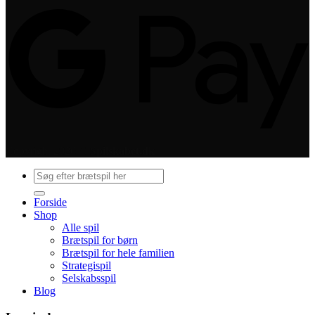
Copyright 2026 ©
Spilskabet.dk
Søg
efter:
Forside
Shop
Alle spil
Brætspil for børn
Brætspil for hele familien
Strategispil
Selskabsspil
Blog