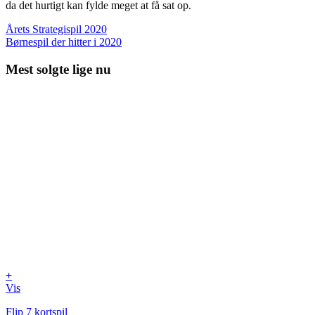
da det hurtigt kan fylde meget at få sat op.
Årets Strategispil 2020
Børnespil der hitter i 2020
Mest solgte lige nu
+
Vis
Flip 7 kortspil