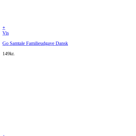
+
Vis
Go Samtale Familieudgave Dansk
149
kr.