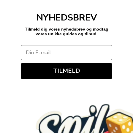
NYHEDSBREV
Tilmeld dig vores nyhedsbrev og modtag
vores unikke guides og tilbud.
TILMELD