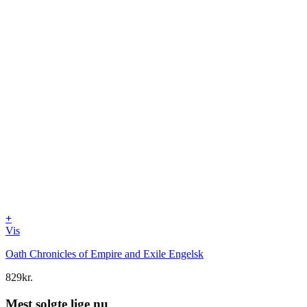
+
Vis
Oath Chronicles of Empire and Exile Engelsk
829
kr.
Mest solgte lige nu