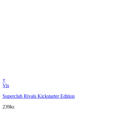
+
Vis
Superclub Rivals Kickstarter Edition
239
kr.