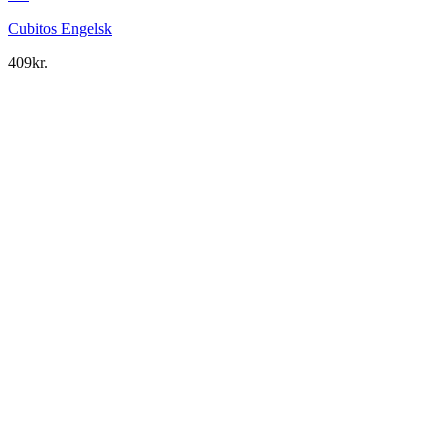
Cubitos Engelsk
409
kr.