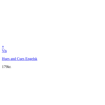
+
Vis
Hues and Cues Engelsk
179
kr.