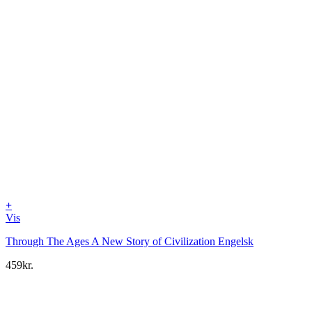
+
Vis
Through The Ages A New Story of Civilization Engelsk
459
kr.