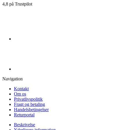
4,8 på Trustpilot
Navigation
Kontakt
Om os
Privatlivspolitik
Fragt og betaling
Handelsbetingelser
Returportal
Beskrivelse
Yderligere information