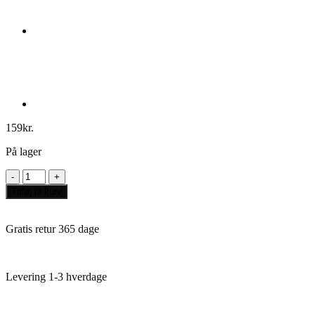
159
kr.
På lager
Bohnanza
Refreshed
Tilføj til kurv
(EN)
antal
Gratis retur 365 dage
Levering 1-3 hverdage