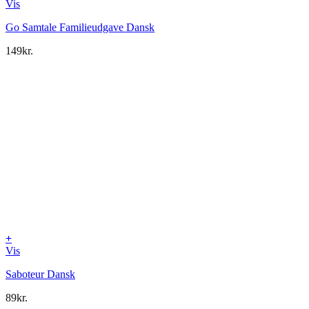
Vis
Go Samtale Familieudgave Dansk
149
kr.
+
Vis
Saboteur Dansk
89
kr.