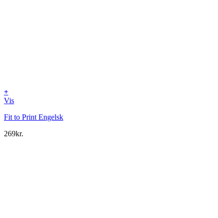
+
Vis
Fit to Print Engelsk
269
kr.