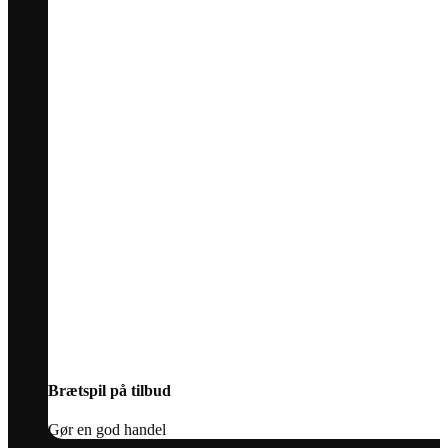
Brætspil på tilbud
Gør en god handel