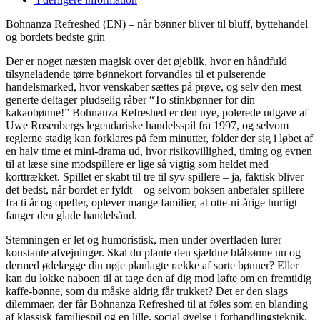
Bohnanza Refreshed (EN) – når bønner bliver til bluff, byttehandel
og bordets bedste grin
Der er noget næsten magisk over det øjeblik, hvor en håndfuld
tilsyneladende tørre bønnekort forvandles til et pulserende
handelsmarked, hvor venskaber sættes på prøve, og selv den mest
generte deltager pludselig råber “To stinkbønner for din
kakaobønne!” Bohnanza Refreshed er den nye, polerede udgave af
Uwe Rosenbergs legendariske handelsspil fra 1997, og selvom
reglerne stadig kan forklares på fem minutter, folder der sig i løbet af
en halv time et mini-drama ud, hvor risikovillighed, timing og evnen
til at læse sine modspillere er lige så vigtig som heldet med
korttrækket. Spillet er skabt til tre til syv spillere – ja, faktisk bliver
det bedst, når bordet er fyldt – og selvom boksen anbefaler spillere
fra ti år og opefter, oplever mange familier, at otte-ni-årige hurtigt
fanger den glade handelsånd.
Stemningen er let og humoristisk, men under overfladen lurer
konstante afvejninger. Skal du plante den sjældne blåbønne nu og
dermed ødelægge din nøje planlagte række af sorte bønner? Eller
kan du lokke naboen til at tage den af dig mod løfte om en fremtidig
kaffe-bønne, som du måske aldrig får trukket? Det er den slags
dilemmaer, der får Bohnanza Refreshed til at føles som en blanding
af klassisk familiespil og en lille, social øvelse i forhandlingsteknik.