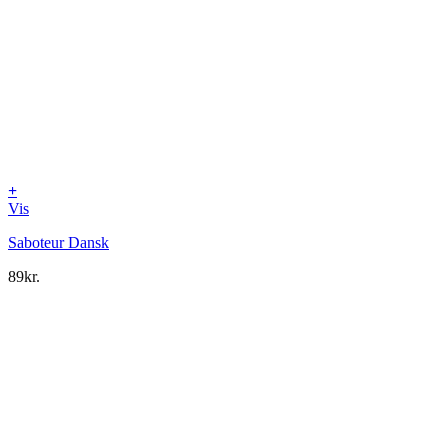
+
Vis
Saboteur Dansk
89
kr.