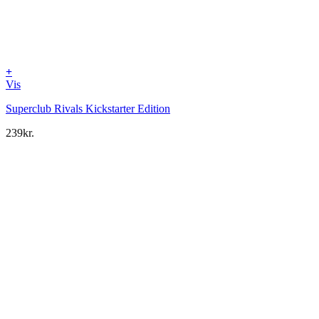
+
Vis
Superclub Rivals Kickstarter Edition
239
kr.