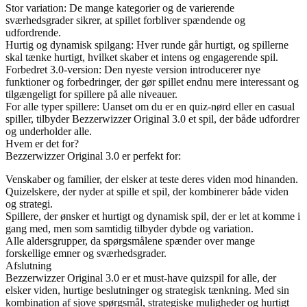
Stor variation: De mange kategorier og de varierende
sværhedsgrader sikrer, at spillet forbliver spændende og
udfordrende.
Hurtig og dynamisk spilgang: Hver runde går hurtigt, og spillerne
skal tænke hurtigt, hvilket skaber et intens og engagerende spil.
Forbedret 3.0-version: Den nyeste version introducerer nye
funktioner og forbedringer, der gør spillet endnu mere interessant og
tilgængeligt for spillere på alle niveauer.
For alle typer spillere: Uanset om du er en quiz-nørd eller en casual
spiller, tilbyder Bezzerwizzer Original 3.0 et spil, der både udfordrer
og underholder alle.
Hvem er det for?
Bezzerwizzer Original 3.0 er perfekt for:
Venskaber og familier, der elsker at teste deres viden mod hinanden.
Quizelskere, der nyder at spille et spil, der kombinerer både viden
og strategi.
Spillere, der ønsker et hurtigt og dynamisk spil, der er let at komme i
gang med, men som samtidig tilbyder dybde og variation.
Alle aldersgrupper, da spørgsmålene spænder over mange
forskellige emner og sværhedsgrader.
Afslutning
Bezzerwizzer Original 3.0 er et must-have quizspil for alle, der
elsker viden, hurtige beslutninger og strategisk tænkning. Med sin
kombination af sjove spørgsmål, strategiske muligheder og hurtigt