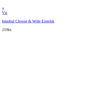
+
Vis
Istanbul Choose & Write Engelsk
219
kr.