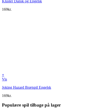
Kluster Dansk og Engelsk
169
kr.
+
Vis
Joking Hazard Brætspil Engelsk
169
kr.
Populære spil tilbage på lager