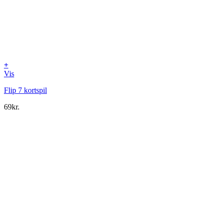
+
Vis
Flip 7 kortspil
69
kr.