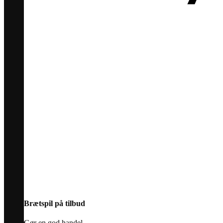
Brætspil på tilbud
Gør en god handel