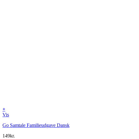
+
Vis
Go Samtale Familieudgave Dansk
149
kr.