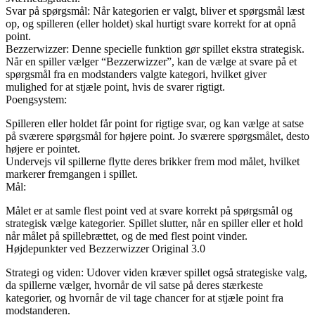
Svar på spørgsmål: Når kategorien er valgt, bliver et spørgsmål læst
op, og spilleren (eller holdet) skal hurtigt svare korrekt for at opnå
point.
Bezzerwizzer: Denne specielle funktion gør spillet ekstra strategisk.
Når en spiller vælger “Bezzerwizzer”, kan de vælge at svare på et
spørgsmål fra en modstanders valgte kategori, hvilket giver
mulighed for at stjæle point, hvis de svarer rigtigt.
Poengsystem:
Spilleren eller holdet får point for rigtige svar, og kan vælge at satse
på sværere spørgsmål for højere point. Jo sværere spørgsmålet, desto
højere er pointet.
Undervejs vil spillerne flytte deres brikker frem mod målet, hvilket
markerer fremgangen i spillet.
Mål:
Målet er at samle flest point ved at svare korrekt på spørgsmål og
strategisk vælge kategorier. Spillet slutter, når en spiller eller et hold
når målet på spillebrættet, og de med flest point vinder.
Højdepunkter ved Bezzerwizzer Original 3.0
Strategi og viden: Udover viden kræver spillet også strategiske valg,
da spillerne vælger, hvornår de vil satse på deres stærkeste
kategorier, og hvornår de vil tage chancer for at stjæle point fra
modstanderen.