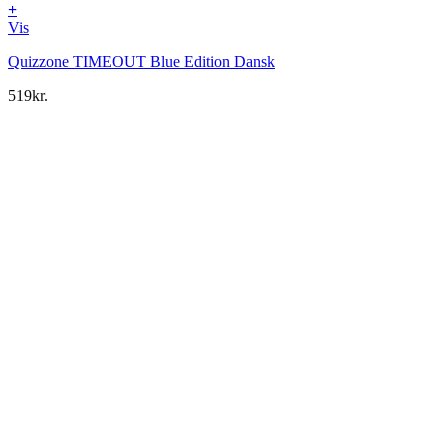
+
Vis
Quizzone TIMEOUT Blue Edition Dansk
519
kr.