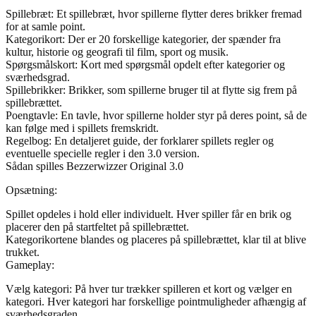
Spillebræt: Et spillebræt, hvor spillerne flytter deres brikker fremad
for at samle point.
Kategorikort: Der er 20 forskellige kategorier, der spænder fra
kultur, historie og geografi til film, sport og musik.
Spørgsmålskort: Kort med spørgsmål opdelt efter kategorier og
sværhedsgrad.
Spillebrikker: Brikker, som spillerne bruger til at flytte sig frem på
spillebrættet.
Poengtavle: En tavle, hvor spillerne holder styr på deres point, så de
kan følge med i spillets fremskridt.
Regelbog: En detaljeret guide, der forklarer spillets regler og
eventuelle specielle regler i den 3.0 version.
Sådan spilles Bezzerwizzer Original 3.0
Opsætning:
Spillet opdeles i hold eller individuelt. Hver spiller får en brik og
placerer den på startfeltet på spillebrættet.
Kategorikortene blandes og placeres på spillebrættet, klar til at blive
trukket.
Gameplay:
Vælg kategori: På hver tur trækker spilleren et kort og vælger en
kategori. Hver kategori har forskellige pointmuligheder afhængig af
sværhedsgraden.