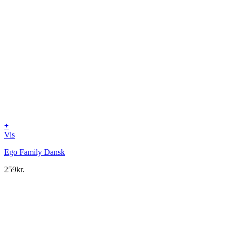
+
Vis
Ego Family Dansk
259
kr.