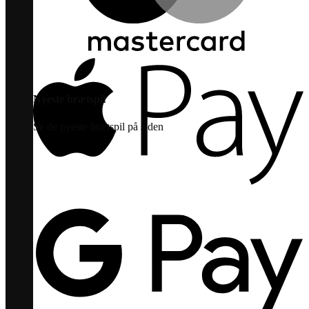
Nyeste brætspil
Se de nyeste brætspil på siden