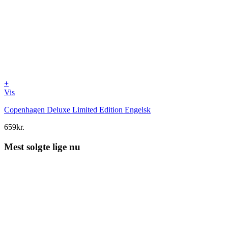
+
Vis
Copenhagen Deluxe Limited Edition Engelsk
659
kr.
Mest solgte lige nu