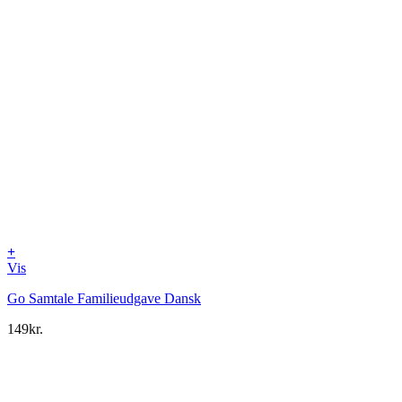
+
Vis
Go Samtale Familieudgave Dansk
149
kr.