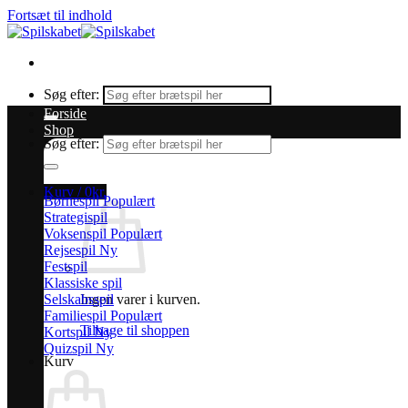
Fortsæt til indhold
Søg efter:
Forside
Shop
Søg efter:
Kurv /
0
kr.
Børnespil
Strategispil
Voksenspil
Rejsespil
Festspil
Klassiske spil
Selskabsspil
Ingen varer i kurven.
Familiespil
Tilbage til shoppen
Kortspil
Quizspil
Kurv