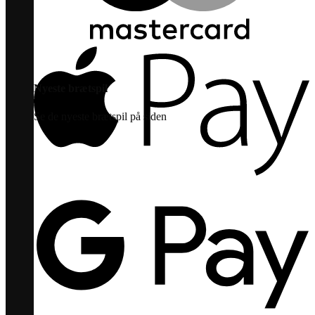
Nyeste brætspil
Se de nyeste brætspil på siden