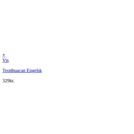
+
Vis
Teotihuacan Engelsk
329
kr.