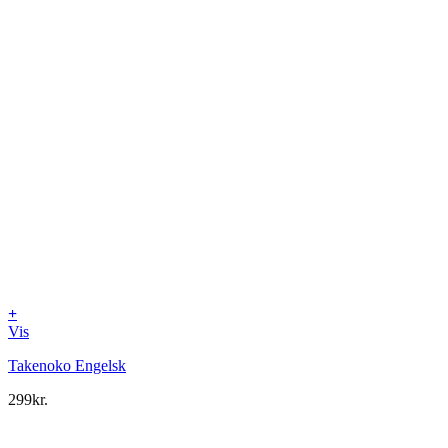
+
Vis
Takenoko Engelsk
299
kr.