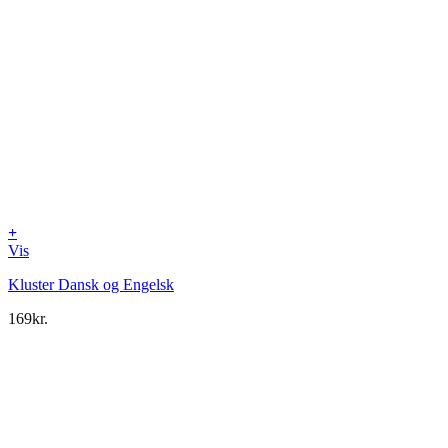
+
Vis
Kluster Dansk og Engelsk
169
kr.