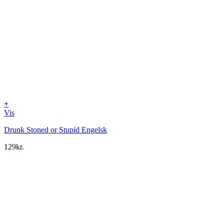
+
Vis
Drunk Stoned or Stupid Engelsk
129
kr.