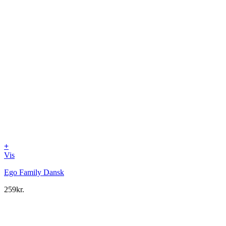
+
Vis
Ego Family Dansk
259
kr.