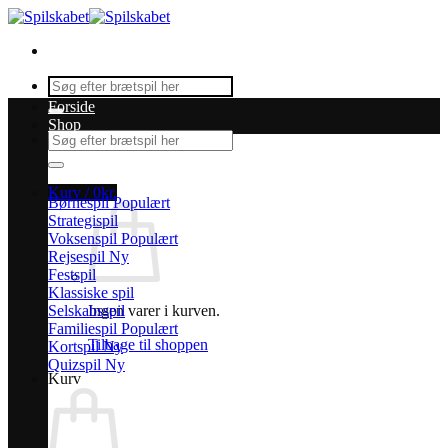
Fortsæt
til
indhold
Søg
efter:
Forside
Shop
Søg
efter:
Kurv /
0
kr.
Børnespil
Strategispil
Voksenspil
Rejsespil
Festspil
Klassiske spil
Selskabsspil
Ingen varer i kurven.
Familiespil
Tilbage til shoppen
Kortspil
Quizspil
Kurv