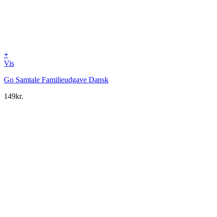
+
Vis
Go Samtale Familieudgave Dansk
149
kr.