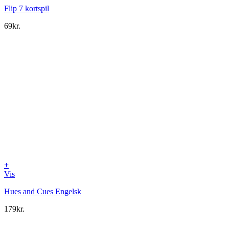
Flip 7 kortspil
69
kr.
+
Vis
Hues and Cues Engelsk
179
kr.