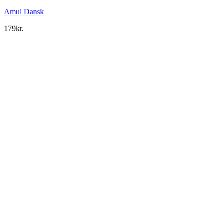
Amul Dansk
179
kr.