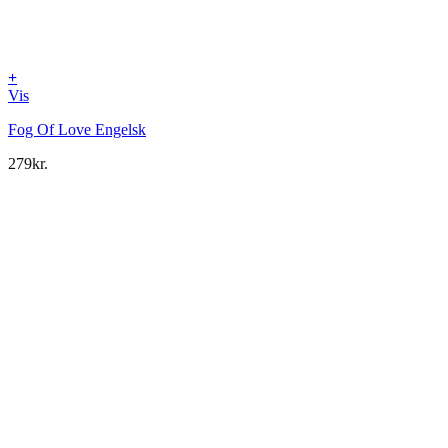
+
Vis
Fog Of Love Engelsk
279
kr.