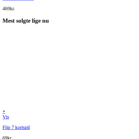
469
kr.
Mest solgte lige nu
+
Vis
Flip 7 kortspil
69
kr.