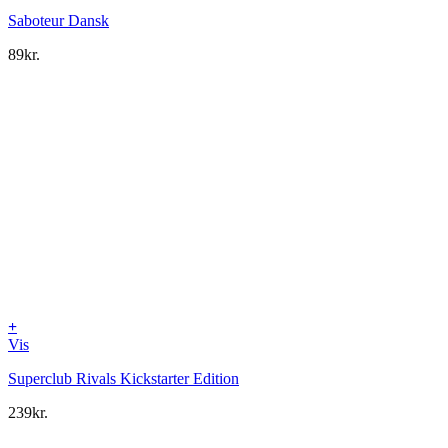
Saboteur Dansk
89
kr.
+
Vis
Superclub Rivals Kickstarter Edition
239
kr.