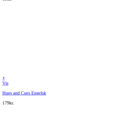
+
Vis
Hues and Cues Engelsk
179
kr.