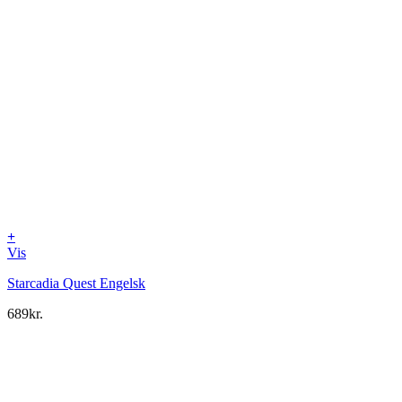
+
Vis
Starcadia Quest Engelsk
689
kr.