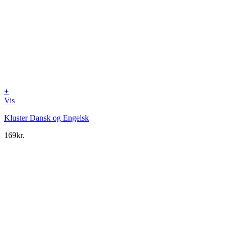
+
Vis
Kluster Dansk og Engelsk
169
kr.