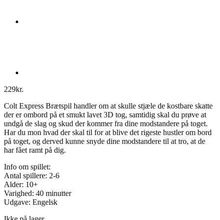
229
kr.
Colt Express Brætspil handler om at skulle stjæle de kostbare skatte
der er ombord på et smukt lavet 3D tog, samtidig skal du prøve at
undgå de slag og skud der kommer fra dine modstandere på toget.
Har du mon hvad der skal til for at blive det rigeste hustler om bord
på toget, og derved kunne snyde dine modstandere til at tro, at de
har fået ramt på dig.
Info om spillet:
Antal spillere: 2-6
Alder: 10+
Varighed: 40 minutter
Udgave: Engelsk
Ikke på lager