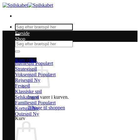
Fortsæt
til
indhold
Søg
efter:
Forside
Shop
Søg
efter:
Kurv /
0
kr.
Børnespil
Strategispil
Voksenspil
Rejsespil
Festspil
Klassiske spil
Selskabsspil
Ingen varer i kurven.
Familiespil
Tilbage til shoppen
Kortspil
Quizspil
Kurv