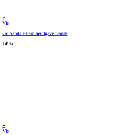
+
Vis
Go Samtale Familieudgave Dansk
149
kr.
+
Vis