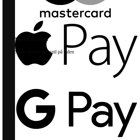
Nyeste brætspil
Se de nyeste brætspil på siden