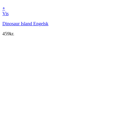
+
Vis
Dinosaur Island Engelsk
459
kr.