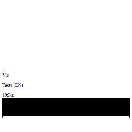
+
Vis
Tacta (EN)
109
kr.