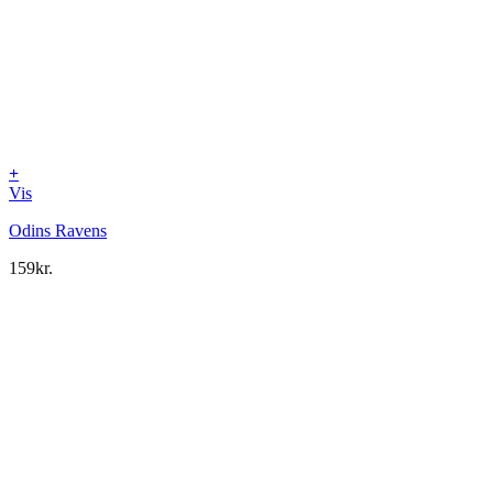
+
Vis
Odins Ravens
159
kr.