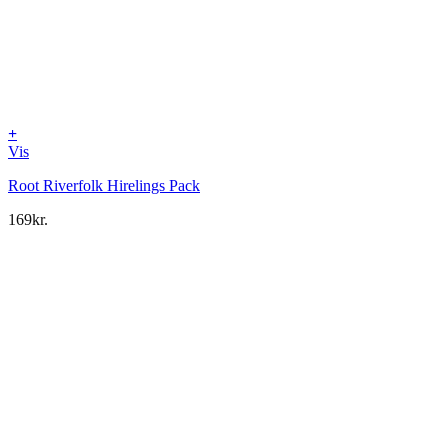
+
Vis
Root Riverfolk Hirelings Pack
169
kr.