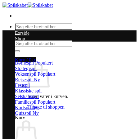
Fortsæt
til
indhold
Søg
efter:
Forside
Shop
Søg
efter:
Kurv /
0
kr.
Børnespil
Strategispil
Voksenspil
Rejsespil
Festspil
Klassiske spil
Selskabsspil
Ingen varer i kurven.
Familiespil
Tilbage til shoppen
Kortspil
Quizspil
Kurv