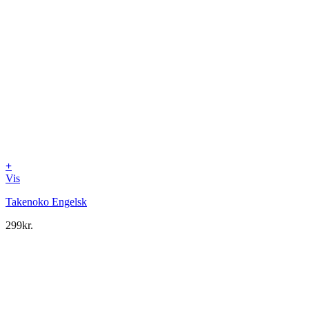
+
Vis
Takenoko Engelsk
299
kr.