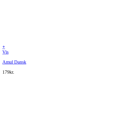
+
Vis
Amul Dansk
179
kr.