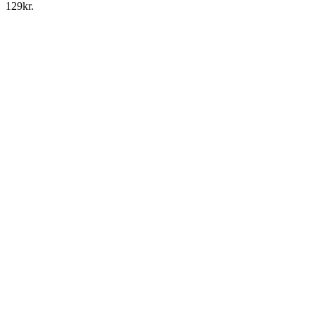
129
kr.