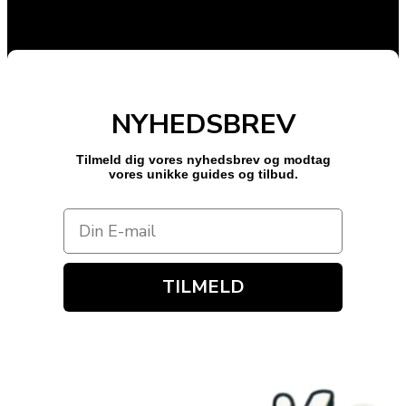
NYHEDSBREV
Tilmeld dig vores nyhedsbrev og modtag
vores unikke guides og tilbud.
TILMELD