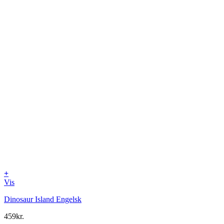
+
Vis
Dinosaur Island Engelsk
459
kr.