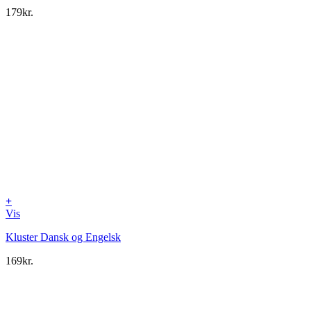
179
kr.
+
Vis
Kluster Dansk og Engelsk
169
kr.