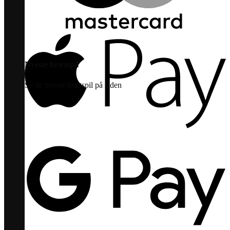
Nyeste brætspil
Se de nyeste brætspil på siden