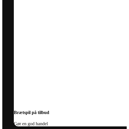
Brætspil på tilbud
Gør en god handel