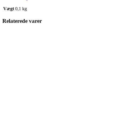
Vægt
0,1 kg
Relaterede varer