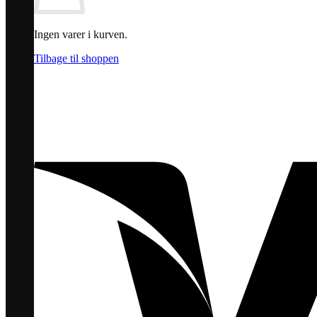
Ingen varer i kurven.
Tilbage til shoppen