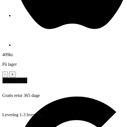
409
kr.
På lager
Cultists
of
Tilføj til kurv
Cthulhu
antal
Gratis retur 365 dage
Levering 1-3 hverdage