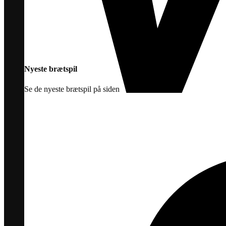
Nyeste brætspil
Se de nyeste brætspil på siden