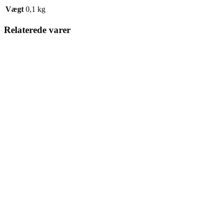
Vægt
0,1 kg
Relaterede varer