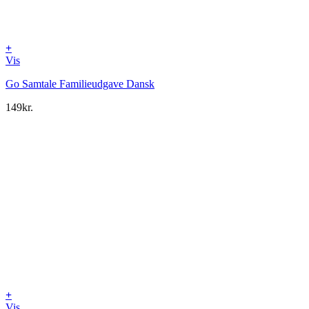
+
Vis
Go Samtale Familieudgave Dansk
149
kr.
+
Vis