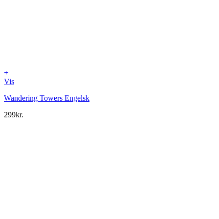
+
Vis
Wandering Towers Engelsk
299
kr.