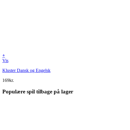
+
Vis
Kluster Dansk og Engelsk
169
kr.
Populære spil tilbage på lager