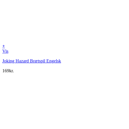
+
Vis
Joking Hazard Brætspil Engelsk
169
kr.