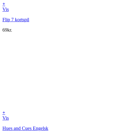
+
Vis
Flip 7 kortspil
69
kr.
+
Vis
Hues and Cues Engelsk