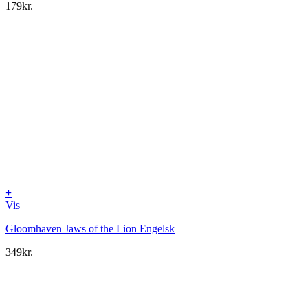
179
kr.
+
Vis
Gloomhaven Jaws of the Lion Engelsk
349
kr.