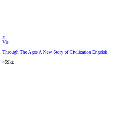
+
Vis
Through The Ages A New Story of Civilization Engelsk
459
kr.