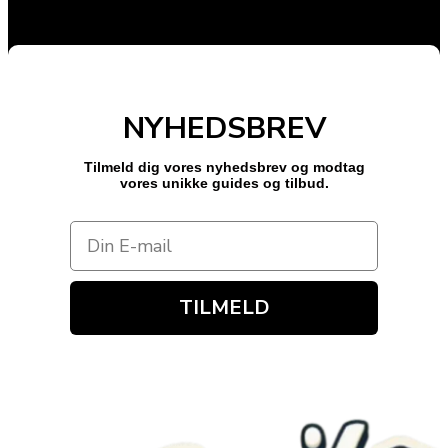
NYHEDSBREV
Tilmeld dig vores nyhedsbrev og modtag
vores unikke guides og tilbud.
TILMELD