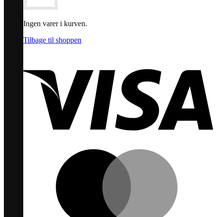
Ingen varer i kurven.
Tilbage til shoppen