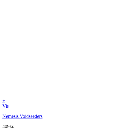
+
Vis
Nemesis Voidseeders
409
kr.