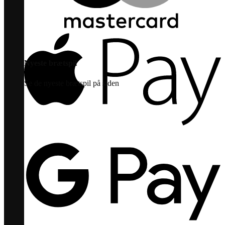
Nyeste brætspil
Se de nyeste brætspil på siden