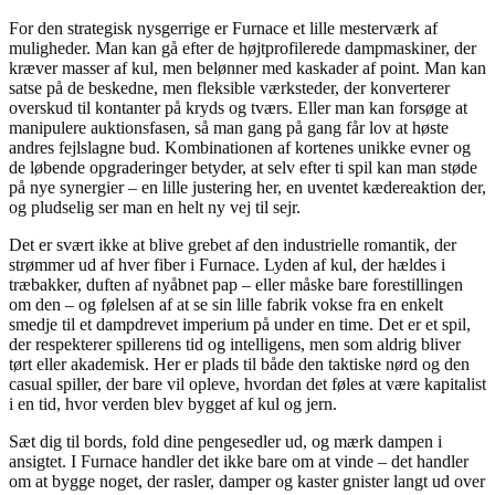
For den strategisk nysgerrige er Furnace et lille mesterværk af
muligheder. Man kan gå efter de højtprofilerede dampmaskiner, der
kræver masser af kul, men belønner med kaskader af point. Man kan
satse på de beskedne, men fleksible værksteder, der konverterer
overskud til kontanter på kryds og tværs. Eller man kan forsøge at
manipulere auktionsfasen, så man gang på gang får lov at høste
andres fejlslagne bud. Kombinationen af kortenes unikke evner og
de løbende opgraderinger betyder, at selv efter ti spil kan man støde
på nye synergier – en lille justering her, en uventet kædereaktion der,
og pludselig ser man en helt ny vej til sejr.
Det er svært ikke at blive grebet af den industrielle romantik, der
strømmer ud af hver fiber i Furnace. Lyden af kul, der hældes i
træbakker, duften af nyåbnet pap – eller måske bare forestillingen
om den – og følelsen af at se sin lille fabrik vokse fra en enkelt
smedje til et dampdrevet imperium på under en time. Det er et spil,
der respekterer spillerens tid og intelligens, men som aldrig bliver
tørt eller akademisk. Her er plads til både den taktiske nørd og den
casual spiller, der bare vil opleve, hvordan det føles at være kapitalist
i en tid, hvor verden blev bygget af kul og jern.
Sæt dig til bords, fold dine pengesedler ud, og mærk dampen i
ansigtet. I Furnace handler det ikke bare om at vinde – det handler
om at bygge noget, der rasler, damper og kaster gnister langt ud over