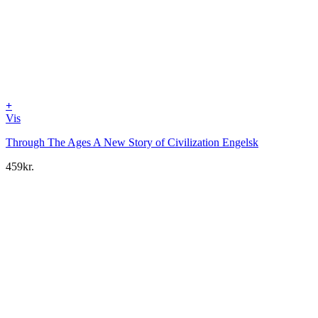
+
Vis
Through The Ages A New Story of Civilization Engelsk
459
kr.