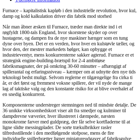
Furnace – kapitalistisk kapløb i den industrielle revolution, hvor kul,
damp og kold kalkulation driver din fabrik mod storhed
Når man åbner æsken til Furnace, træder man direkte ind i et
røgfyldt 1800-tals England, hvor skorstene skyder op over
hustagene, og dampen fra de nye maskiner hænger som en tung
dyne over byen. Det er en verden, hvor hver en kulstøvle tæller, og
hvor den, der mestrer markedets bølger, kan opbygge et
industrieventyr, mens konkurrenterne sakker agterud. Furnace er et
strategisk engine-building-brætspil for 2-4 ambitiøse
fabriksmagnater, der på omkring 30-60 minutter – afhængigt af
spillerantal og erfaringsniveau – kæmper om at udnytte den nye tids
teknologi bedst muligt. Selvom reglerne er tilgængelige fra cirka ti
år, er det først og fremmest voksne spillere, der vil nyde de mange
lag af taktiske valg og den konstante risiko for at blive overhalet af
en snedig konkurrent.
Komponenterne understreger stemningen ned til mindste detalje. De
36 unikke virksomhedskort viser alt fra smedjer og kulminer til
dampdrevne væverier, hver illustreret i dæmpede, næsten
monokrome farver med guldpræg, der får selve kortfladerne til at
ligne slidte messingplader. De sorte trækulbrikker rasler
tilfredsstillende i den medfølgende stofpose, mens de fire
individuelle spillerbrætter ligner miniatureudgaver af fabriksgulve