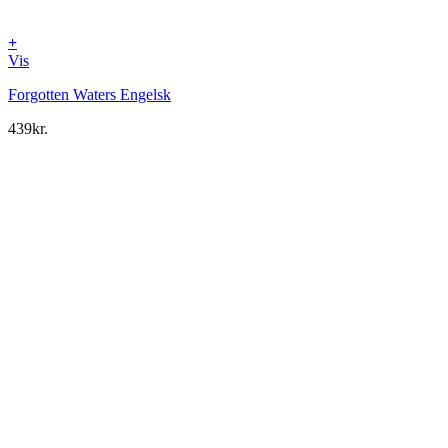
+
Vis
Forgotten Waters Engelsk
439
kr.