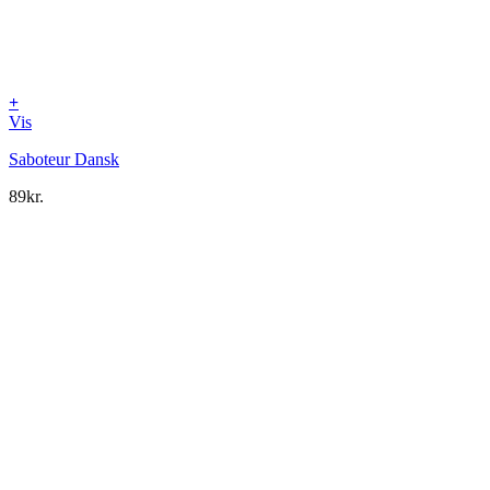
+
Vis
Saboteur Dansk
89
kr.