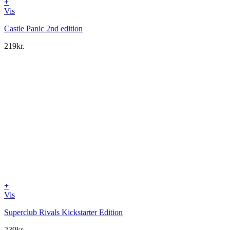
+
Vis
Castle Panic 2nd edition
219
kr.
+
Vis
Superclub Rivals Kickstarter Edition
239
kr.