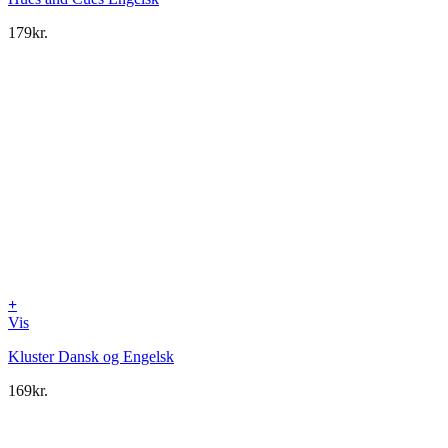
179
kr.
+
Vis
Kluster Dansk og Engelsk
169
kr.