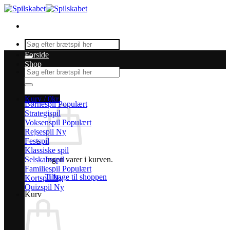
Fortsæt
til
indhold
Søg
efter:
Forside
Shop
Søg
efter:
Kurv /
0
kr.
Børnespil
Strategispil
Voksenspil
Rejsespil
Festspil
Klassiske spil
Selskabsspil
Ingen varer i kurven.
Familiespil
Tilbage til shoppen
Kortspil
Quizspil
Kurv