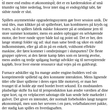
til mere end endnu et økonomispil; det er en kædereaktion af små
triumfer og bitre nederlag, hvor intet slag er endegyldigt tabt, før
sidste runde er slut.
Spillets asymmetriske opgraderingssystem gør hver session unik. De
små tiles, man klikker på sit spillerbræt, kan kombineres på kryds og
tværs, så én spillers fabrik måske fokuserer på at omdanne jern til
store summer kontanter, mens en anden opbygger en selvkørende
motor, der hver runde spyer både kul og point ud. Det er her, den
lange strategi folder sig ud: skal man satse bredt og sikre en stabil
indkomststrøm, eller gå all-in på en enkelt, voldsomt effektiv
maskine, der først kommer i omdrejninger i slutspurten? De fleste
grupper oplever, at den første kamp føles som en lærerig øvelse,
mens anden og tredje spilgang hurtigt udvikler sig til nervepirrende
kapløb, hvor hver eneste ressource skal vejes på en guldvægt.
Furnace adskiller sig fra mange andre engine-builders ved sin
komprimerede spilletid og den konstante interaktion. Mens lignende
titler ofte låser spillerne i deres egen lille motorvej, er man her
tvunget til at holde øje med bordet hvert sekund. En modstanders
pludselige skifte fra kul til jernproduktion kan ændre værdien af dine
egne kort, og en velplaceret sabotage-tile kan sende hele markedet i
gulvet. Det giver en intensitet, der normalt forbeholdes langt tungere
økonomispil, men som her serveres i en pæn, velafbalanceret pakke,
der stadig kan spilles en hverdagsaften.