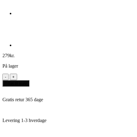
279
kr.
På lager
Furnace
antal
Tilføj til kurv
Gratis retur 365 dage
Levering 1-3 hverdage