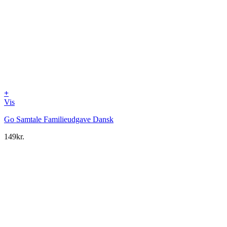
+
Vis
Go Samtale Familieudgave Dansk
149
kr.