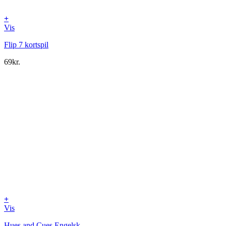
+
Vis
Flip 7 kortspil
69
kr.
+
Vis
Hues and Cues Engelsk