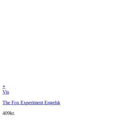
+
Vis
The Fox Experiment Engelsk
409
kr.