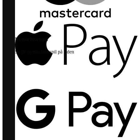
Nyeste brætspil
Se de nyeste brætspil på siden