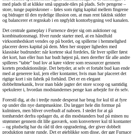
med plads til at klikke små upgrade-tiles på plads. Selv pengene –
store, tunge papirskroner – føles som rigtig kapital mellem fingrene
og bidrager til den nydelige illusion om, at man rent faktisk sidder
og balancerer et regnskab i en røgfyldt kontorbygning ved kanalen.
Det centrale gameplay i Furnence drejer sig om auktioner og
kombinationsmagi. Hver runde starter med, at en håndfuld
virksomhedskort vendes op på bordet, og spillerne i hemmelighed
placerer deres kapital på dem. Men her stopper ligheden med
klassiske budrunder: når kortene skal fordeles, får hver spiller først
det kort, han eller hun har budt højest på, men derefter får alle andre
spilleres “tabte” bud lov at køre videre som ressourcer gennem
kortets produktionslinje. Det betyder, at selv et fortabt bud kan ende
med at generere kul, jern eller kontanter, hvis man har placeret det
rigtige kort i sin fabrik på forhånd. Det er en elegant
dobbeltmekanik, hvor man både jagter det store scoop og samtidig
spekulerer i, hvordan modstandernes penge kan arbejde for én selv.
Forestil dig, at du i tredje runde desperat har brug for kul til at fyre
op under din nye dampmaskine. Du lægger hele din formue på
kulminen, men bliver overbudt af naboen. I stedet for at gå
tomhændet derfra opdager du, at din modstanders bud på minen nu
strømmer gennem dit lille gasværk, som konverterer kul til kontanter
– og pludselig har du råd til den opgradering, der giver dobbelt
produktion næste runde. Det er øjeblikke som disse, der gør Furnace