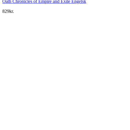
Oath Chronicles of Empire and Exile Engelsk
829
kr.