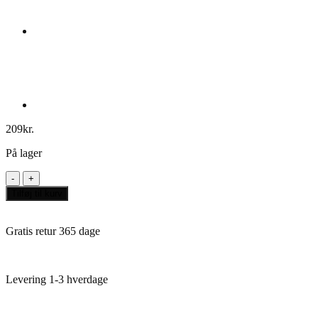
209
kr.
På lager
Tiletum
Prospect
Tilføj til kurv
for
Silver
antal
Gratis retur 365 dage
Levering 1-3 hverdage