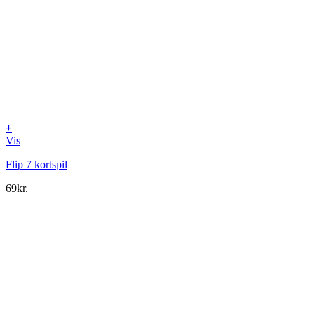
+
Vis
Flip 7 kortspil
69
kr.