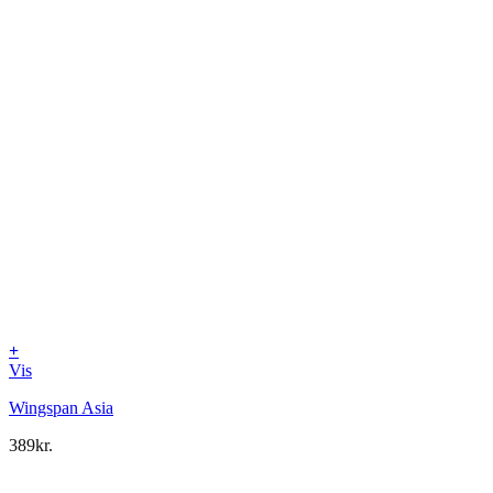
+
Vis
Wingspan Asia
389
kr.