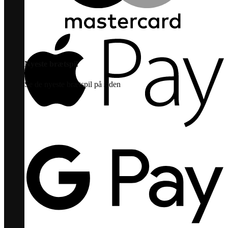
Nyeste brætspil
Se de nyeste brætspil på siden