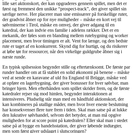
lille sæt aktionskort, der kan opgraderes gennem spillet, men det er
først og fremmest den unikke “prospect-track”, der giver spillet sin
særlige nerve. Her placerer man sine emissærer på forskellige ruter,
der gradvist åbner op for nye muligheder – måske en kort vej til
sølvminerne i Tirol, måske en omvej, der giver adgang til en
katedral, der kan indvie ens familie i adelens rækker. Det er en
mekanik, der føles som en blanding mellem rutebygning og worker
placement, men hvor timingen er alt. Vent for længe, og den bedste
rute er taget af en konkurrent. Skynd dig for hurtigt, og du risikerer
at løbe tør for ressourcer, når den virkelige guldgrube åbner sig i
næste runde.
En typisk spilsession begynder stille og eftertænksomt. De første par
runder handler om at få stablet en solid økonomi på benene – måske
ved at sende en karavane af uld fra England til Brügge, måske ved
at opføre en lagerbygning, der giver bonusser for hver sølvbar, man
bringer hjem. Men efterhånden som spillet skrider frem, og de første
katedraler rejser sig mod himlen, begynder interaktionen at
intensiveres. Pludselig står man med en håndfuld aktionskort, der
kan kombineres på utallige måder, men hvor hver eneste beslutning
har konsekvenser flere ture frem i tiden. Skal man satse på at lukke
den lukrative sølvhandel, selvom det betyder, at man må opgive
muligheden for at score point på katedralen? Eller skal man i stedet
satse på at bygge en handelsstation, der giver løbende indtægter,
men som først giver udslaget i slutscoringen?