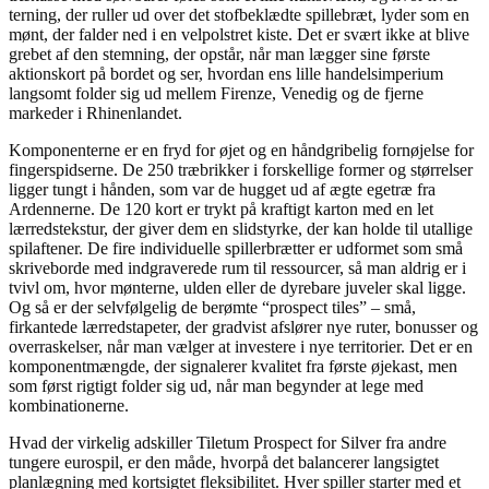
terning, der ruller ud over det stofbeklædte spillebræt, lyder som en
mønt, der falder ned i en velpolstret kiste. Det er svært ikke at blive
grebet af den stemning, der opstår, når man lægger sine første
aktionskort på bordet og ser, hvordan ens lille handelsimperium
langsomt folder sig ud mellem Firenze, Venedig og de fjerne
markeder i Rhinenlandet.
Komponenterne er en fryd for øjet og en håndgribelig fornøjelse for
fingerspidserne. De 250 træbrikker i forskellige former og størrelser
ligger tungt i hånden, som var de hugget ud af ægte egetræ fra
Ardennerne. De 120 kort er trykt på kraftigt karton med en let
lærredstekstur, der giver dem en slidstyrke, der kan holde til utallige
spilaftener. De fire individuelle spillerbrætter er udformet som små
skriveborde med indgraverede rum til ressourcer, så man aldrig er i
tvivl om, hvor mønterne, ulden eller de dyrebare juveler skal ligge.
Og så er der selvfølgelig de berømte “prospect tiles” – små,
firkantede lærredstapeter, der gradvist afslører nye ruter, bonusser og
overraskelser, når man vælger at investere i nye territorier. Det er en
komponentmængde, der signalerer kvalitet fra første øjekast, men
som først rigtigt folder sig ud, når man begynder at lege med
kombinationerne.
Hvad der virkelig adskiller Tiletum Prospect for Silver fra andre
tungere eurospil, er den måde, hvorpå det balancerer langsigtet
planlægning med kortsigtet fleksibilitet. Hver spiller starter med et