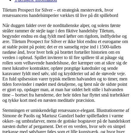
Tiletum Prospect for Silver – et strategisk mesterværk, hvor
renæssancens handelsimperier vækkes til live på dit spillebord
Når duggen falder over de norditalienske alper, og solens første
stråler rammer de stejle tage i den fiktive handelsby Tiletum,
begynder endnu en dag fyldt med løfter om rigdom, indflydelse og
ære. Tiletum Prospect for Silver er ikke blot endnu et eurogame om
at stable point på point; det er en sanselig rejse ind i 1500-tallets
rastløse ånd, hvor hver brik på brættet fortæller historien om en
verden i opbrud. Spillet inviterer to til fire spillere til at påtage sig
rollen som velhavende handelshuse, der kæmper om at sikre sig de
mest lukrative kontrakter, opføre prægtige katedraler og sende
karavaner fyldt med sølv, uld og krydderier ud ad de støvede veje.
En fuld spilsession varer typisk mellem halvanden og to timer, men
tiden forsvinder i mødet med detaljerne, og først når de sidste point
er gjort op, opdager man, at man har siddet helt stille i halvanden
time – bortset fra hænderne, der hele tiden har flyttet små træbrikker
og tykke kort med en næsten meditativ præcision.
Stemningen er umiskendeligt renæssance-elegant. Illustrationerne af
Simone de Paolis og Mariusz Gandzel bader spillefladen i varme
okker- og umbrafarver, mens de gotiske bogstaver på de handelskort
næsten dufter af pergament. Det er en verden, hvor selv en simpel
trækasse med sølvbarer føles som et lille kunstværk, og hvor hver