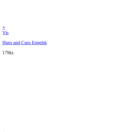
+
Vis
Hues and Cues Engelsk
179
kr.