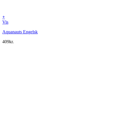
+
Vis
Aquanauts Engelsk
409
kr.