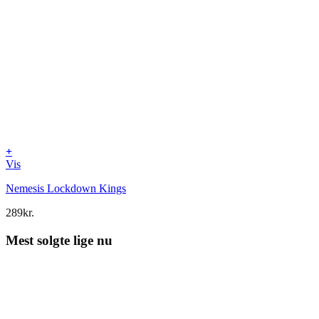
+
Vis
Nemesis Lockdown Kings
289
kr.
Mest solgte lige nu