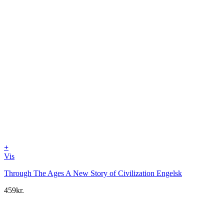
+
Vis
Through The Ages A New Story of Civilization Engelsk
459
kr.