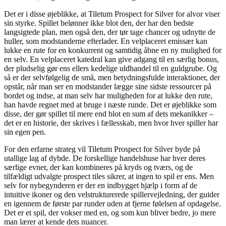
Det er i disse øjeblikke, at Tiletum Prospect for Silver for alvor viser
sin styrke. Spillet belønner ikke blot den, der har den bedste
langsigtede plan, men også den, der tør tage chancer og udnytte de
huller, som modstanderne efterlader. En velplaceret emissær kan
lukke en rute for en konkurrent og samtidig åbne en ny mulighed for
en selv. En velplaceret katedral kan give adgang til en særlig bonus,
der pludselig gør ens ellers kedelige uldhandel til en guldgrube. Og
så er der selvfølgelig de små, men betydningsfulde interaktioner, der
opstår, når man ser en modstander lægge sine sidste ressourcer på
bordet og indse, at man selv har muligheden for at lukke den rute,
han havde regnet med at bruge i næste runde. Det er øjeblikke som
disse, der gør spillet til mere end blot en sum af dets mekanikker –
det er en historie, der skrives i fællesskab, men hvor hver spiller har
sin egen pen.
For den erfarne strateg vil Tiletum Prospect for Silver byde på
utallige lag af dybde. De forskellige handelshuse har hver deres
særlige evner, der kan kombineres på kryds og tværs, og de
tilfældigt udvalgte prospect tiles sikrer, at ingen to spil er ens. Men
selv for nybegynderen er der en indbygget hjælp i form af de
intuitive ikoner og den velstrukturerede spillervejledning, der guider
en igennem de første par runder uden at fjerne følelsen af opdagelse.
Det er et spil, der vokser med en, og som kun bliver bedre, jo mere
man lærer at kende dets nuancer.