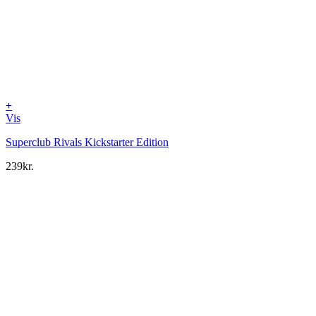
+
Vis
Superclub Rivals Kickstarter Edition
239
kr.