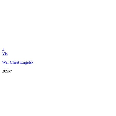
+
Vis
War Chest Engelsk
389
kr.