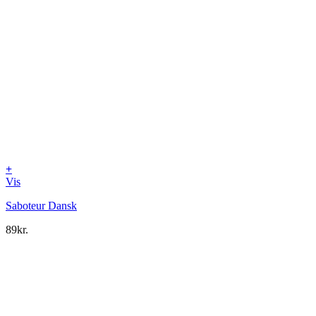
+
Vis
Saboteur Dansk
89
kr.