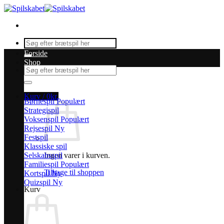
Fortsæt
til
indhold
Søg
efter:
Forside
Shop
Søg
efter:
Kurv /
0
kr.
Børnespil
Strategispil
Voksenspil
Rejsespil
Festspil
Klassiske spil
Selskabsspil
Ingen varer i kurven.
Familiespil
Tilbage til shoppen
Kortspil
Quizspil
Kurv