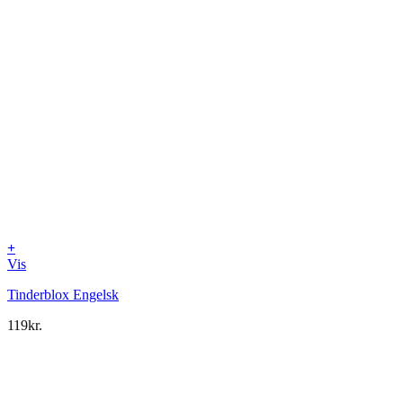
+
Vis
Tinderblox Engelsk
119
kr.