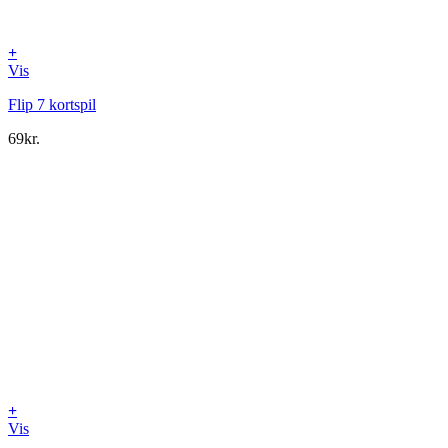
+
Vis
Flip 7 kortspil
69
kr.
+
Vis