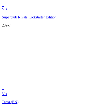
+
Vis
Superclub Rivals Kickstarter Edition
239
kr.
+
Vis
Tacta (EN)