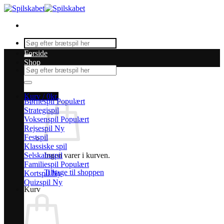
Fortsæt
til
indhold
Søg
efter:
Forside
Shop
Søg
efter:
Kurv /
0
kr.
Børnespil
Strategispil
Voksenspil
Rejsespil
Festspil
Klassiske spil
Selskabsspil
Ingen varer i kurven.
Familiespil
Tilbage til shoppen
Kortspil
Quizspil
Kurv