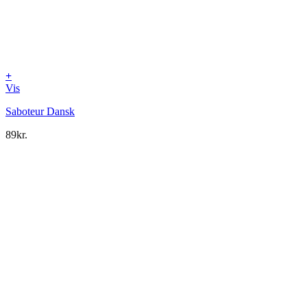
+
Vis
Saboteur Dansk
89
kr.