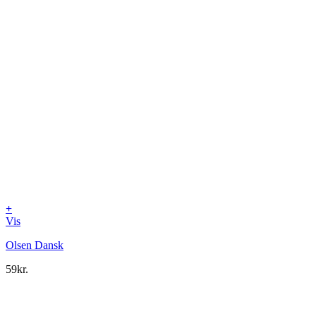
+
Vis
Olsen Dansk
59
kr.