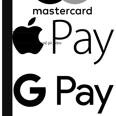
Nyeste brætspil
Se de nyeste brætspil på siden