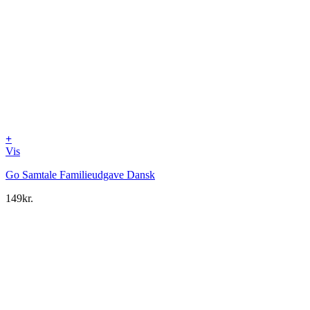
+
Vis
Go Samtale Familieudgave Dansk
149
kr.