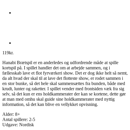
119
kr.
Hanabi Brætspil er en anderledes og udfordrende måde at spille
kortspil på. I spillet handler det om at arbejde sammen, og i
fællesskab lave et flot fyrværkeri show. Det er dog ikke helt så nemt,
da alt hvad der skal til at lave det flotteste show, er rodet sammen i
en stor bunke, så det hele skal sammensættes fra bunden, både med
krudt, lunter og raketter. I spillet vender med frontsiden væk fra sig
selv, så det kun er ens holdkammerater der kan se kortene, dette gør
at man med omhu skal guide sine holdkammerater med nyttig
information, så det kan blive en vellykket opvisning.
Alder: 8+
Antal spillere: 2-5
Udgave: Nordisk