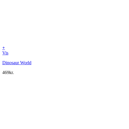
+
Vis
Dinosaur World
469
kr.