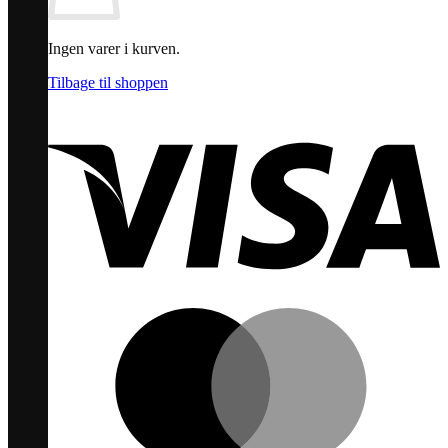
Ingen varer i kurven.
Tilbage til shoppen