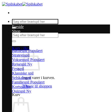
Fortsæt
til
indhold
Søg
efter:
Forside
Shop
Søg
efter:
Kurv /
0
kr.
Børnespil
Strategispil
Voksenspil
Rejsespil
Festspil
Klassiske spil
Selskabsspil
Ingen varer i kurven.
Familiespil
Tilbage til shoppen
Kortspil
Quizspil
Kurv