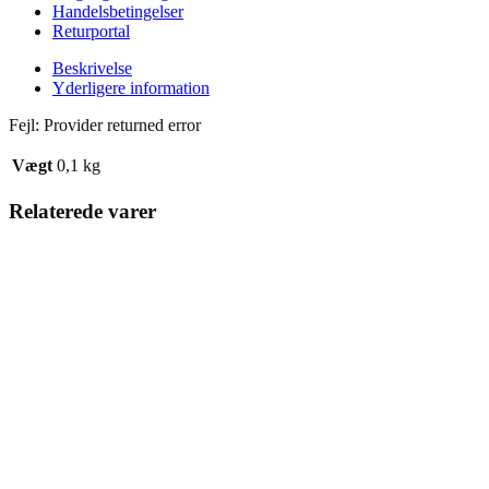
Handelsbetingelser
Returportal
Beskrivelse
Yderligere information
Fejl: Provider returned error
Vægt
0,1 kg
Relaterede varer