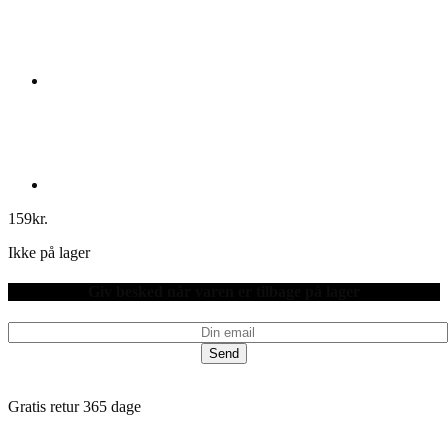
159
kr.
Ikke på lager
Giv besked når varen er tilbage på lager
Send
Gratis retur 365 dage