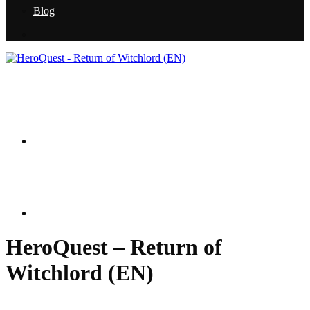
Blog
HeroQuest – Return of
Witchlord (EN)