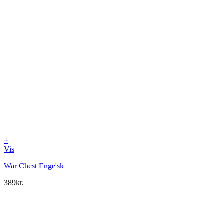
+
Vis
War Chest Engelsk
389
kr.