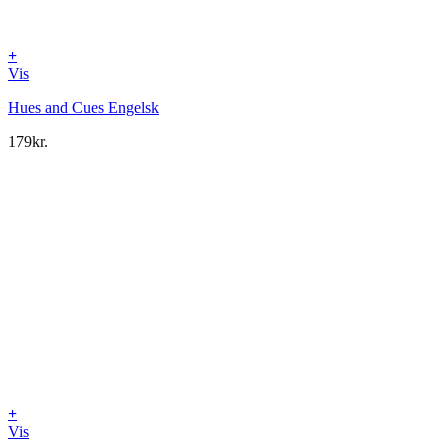
+
Vis
Hues and Cues Engelsk
179
kr.
+
Vis