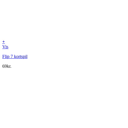
+
Vis
Flip 7 kortspil
69
kr.