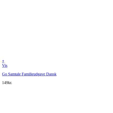
+
Vis
Go Samtale Familieudgave Dansk
149
kr.