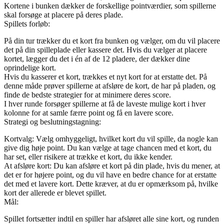
Kortene i bunken dækker de forskellige pointværdier, som spillerne
skal forsøge at placere på deres plade.
Spillets forløb:
På din tur trækker du et kort fra bunken og vælger, om du vil placere
det på din spilleplade eller kassere det. Hvis du vælger at placere
kortet, lægger du det i én af de 12 pladere, der dækker dine
oprindelige kort.
Hvis du kasserer et kort, trækkes et nyt kort for at erstatte det. På
denne måde prøver spillerne at afsløre de kort, de har på pladen, og
finde de bedste strategier for at minimere deres score.
I hver runde forsøger spillerne at få de laveste mulige kort i hver
kolonne for at samle færre point og få en lavere score.
Strategi og beslutningstagning:
Kortvalg: Vælg omhyggeligt, hvilket kort du vil spille, da nogle kan
give dig høje point. Du kan vælge at tage chancen med et kort, du
har set, eller risikere at trække et kort, du ikke kender.
At afsløre kort: Du kan afsløre et kort på din plade, hvis du mener, at
det er for højere point, og du vil have en bedre chance for at erstatte
det med et lavere kort. Dette kræver, at du er opmærksom på, hvilke
kort der allerede er blevet spillet.
Mål:
Spillet fortsætter indtil en spiller har afsløret alle sine kort, og runden