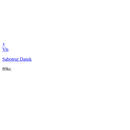
+
Vis
Saboteur Dansk
89
kr.