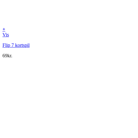
+
Vis
Flip 7 kortspil
69
kr.