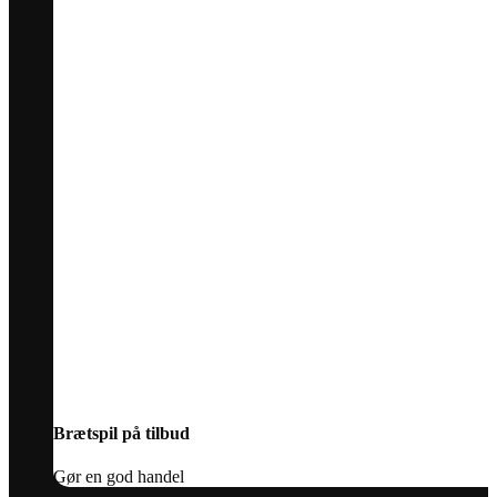
Brætspil på tilbud
Gør en god handel