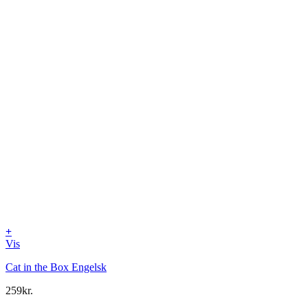
+
Vis
Cat in the Box Engelsk
259
kr.