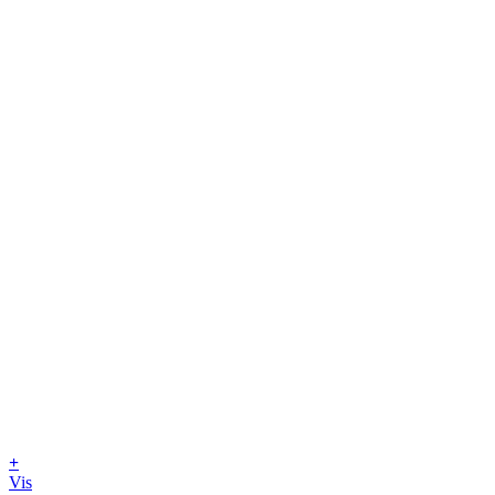
+
Vis