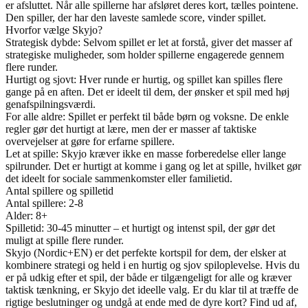
er afsluttet. Når alle spillerne har afsløret deres kort, tælles pointene.
Den spiller, der har den laveste samlede score, vinder spillet.
Hvorfor vælge Skyjo?
Strategisk dybde: Selvom spillet er let at forstå, giver det masser af
strategiske muligheder, som holder spillerne engagerede gennem
flere runder.
Hurtigt og sjovt: Hver runde er hurtig, og spillet kan spilles flere
gange på en aften. Det er ideelt til dem, der ønsker et spil med høj
genafspilningsværdi.
For alle aldre: Spillet er perfekt til både børn og voksne. De enkle
regler gør det hurtigt at lære, men der er masser af taktiske
overvejelser at gøre for erfarne spillere.
Let at spille: Skyjo kræver ikke en masse forberedelse eller lange
spilrunder. Det er hurtigt at komme i gang og let at spille, hvilket gør
det ideelt for sociale sammenkomster eller familietid.
Antal spillere og spilletid
Antal spillere: 2-8
Alder: 8+
Spilletid: 30-45 minutter – et hurtigt og intenst spil, der gør det
muligt at spille flere runder.
Skyjo (Nordic+EN) er det perfekte kortspil for dem, der elsker at
kombinere strategi og held i en hurtig og sjov spiloplevelse. Hvis du
er på udkig efter et spil, der både er tilgængeligt for alle og kræver
taktisk tænkning, er Skyjo det ideelle valg. Er du klar til at træffe de
rigtige beslutninger og undgå at ende med de dyre kort? Find ud af,