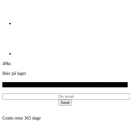
49
kr.
Ikke på lager
Giv besked når varen er tilbage på lager
Send
Gratis retur 365 dage