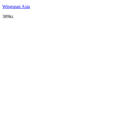
Wingspan Asia
389
kr.