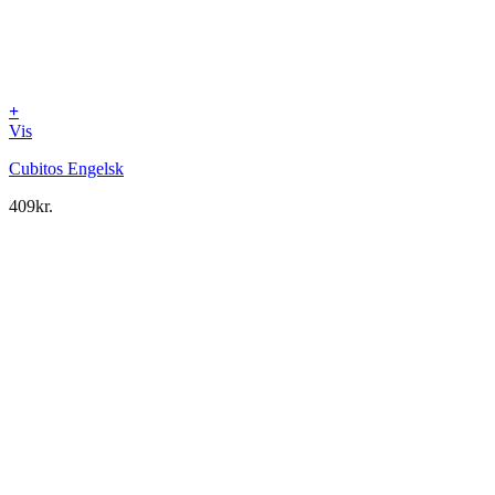
+
Vis
Cubitos Engelsk
409
kr.