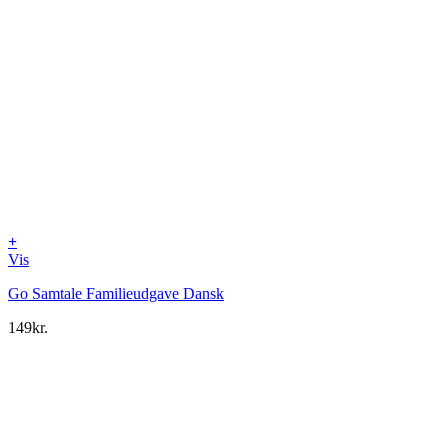
+
Vis
Go Samtale Familieudgave Dansk
149
kr.