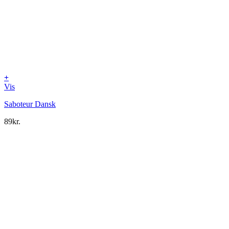
+
Vis
Saboteur Dansk
89
kr.