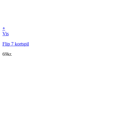
+
Vis
Flip 7 kortspil
69
kr.