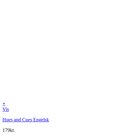
+
Vis
Hues and Cues Engelsk
179
kr.