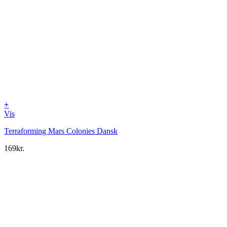
+
Vis
Terraforming Mars Colonies Dansk
169
kr.