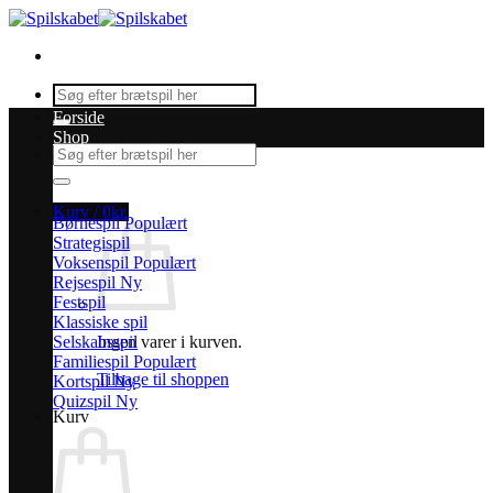
Fortsæt
til
indhold
Søg
efter:
Forside
Shop
Søg
efter:
Kurv /
0
kr.
Børnespil
Strategispil
Voksenspil
Rejsespil
Festspil
Klassiske spil
Selskabsspil
Ingen varer i kurven.
Familiespil
Tilbage til shoppen
Kortspil
Quizspil
Kurv