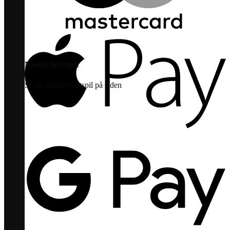
Nyeste brætspil
Se de nyeste brætspil på siden