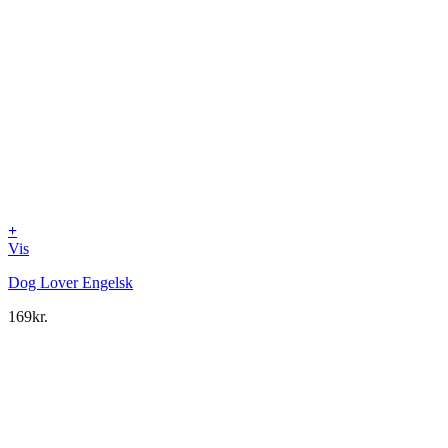
+
Vis
Dog Lover Engelsk
169
kr.