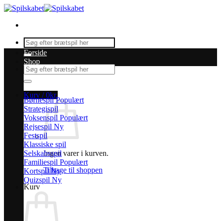
Fortsæt
til
indhold
Søg
efter:
Forside
Shop
Søg
efter:
Kurv /
0
kr.
Børnespil
Strategispil
Voksenspil
Rejsespil
Festspil
Klassiske spil
Selskabsspil
Ingen varer i kurven.
Familiespil
Tilbage til shoppen
Kortspil
Quizspil
Kurv