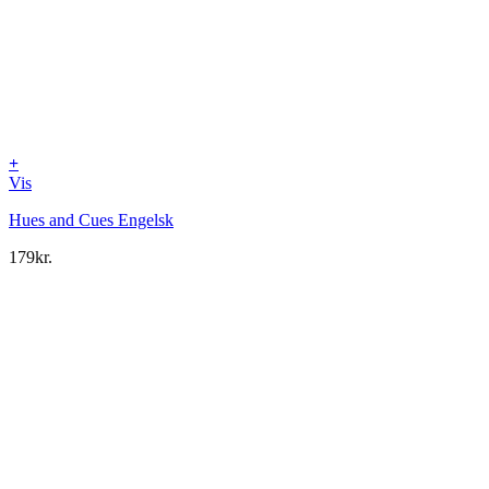
+
Vis
Hues and Cues Engelsk
179
kr.