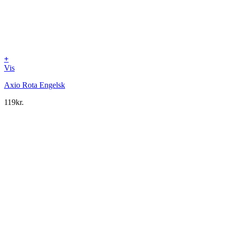
+
Vis
Axio Rota Engelsk
119
kr.