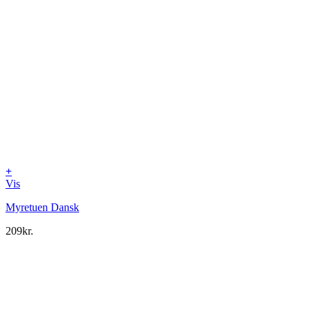
+
Vis
Myretuen Dansk
209
kr.