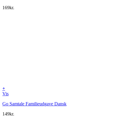
169
kr.
+
Vis
Go Samtale Familieudgave Dansk
149
kr.