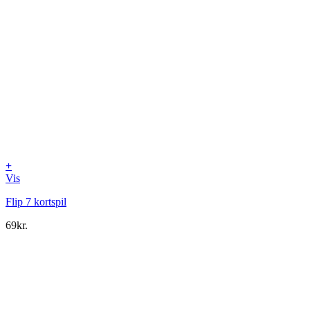
+
Vis
Flip 7 kortspil
69
kr.