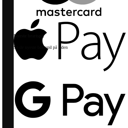
Nyeste brætspil
Se de nyeste brætspil på siden