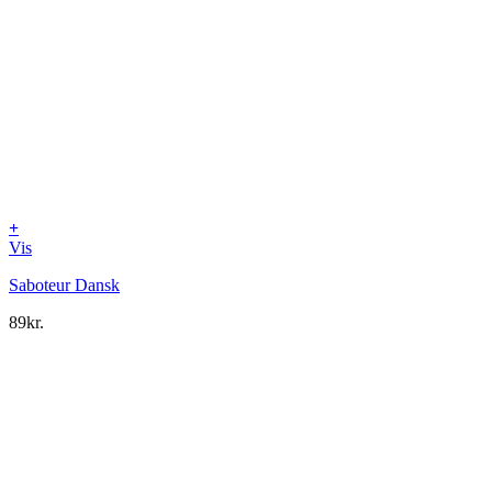
+
Vis
Saboteur Dansk
89
kr.