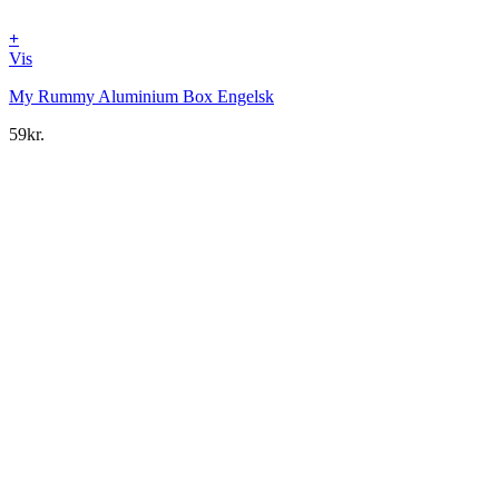
+
Vis
My Rummy Aluminium Box Engelsk
59
kr.