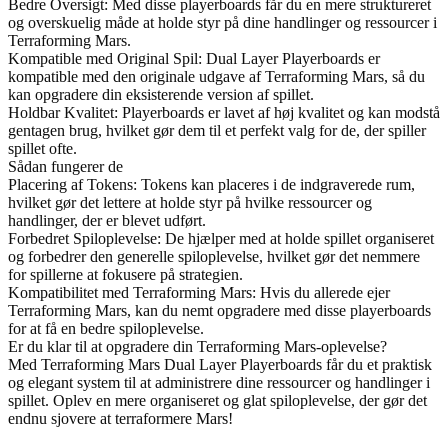
Bedre Oversigt: Med disse playerboards får du en mere struktureret
og overskuelig måde at holde styr på dine handlinger og ressourcer i
Terraforming Mars.
Kompatible med Original Spil: Dual Layer Playerboards er
kompatible med den originale udgave af Terraforming Mars, så du
kan opgradere din eksisterende version af spillet.
Holdbar Kvalitet: Playerboards er lavet af høj kvalitet og kan modstå
gentagen brug, hvilket gør dem til et perfekt valg for de, der spiller
spillet ofte.
Sådan fungerer de
Placering af Tokens: Tokens kan placeres i de indgraverede rum,
hvilket gør det lettere at holde styr på hvilke ressourcer og
handlinger, der er blevet udført.
Forbedret Spiloplevelse: De hjælper med at holde spillet organiseret
og forbedrer den generelle spiloplevelse, hvilket gør det nemmere
for spillerne at fokusere på strategien.
Kompatibilitet med Terraforming Mars: Hvis du allerede ejer
Terraforming Mars, kan du nemt opgradere med disse playerboards
for at få en bedre spiloplevelse.
Er du klar til at opgradere din Terraforming Mars-oplevelse?
Med Terraforming Mars Dual Layer Playerboards får du et praktisk
og elegant system til at administrere dine ressourcer og handlinger i
spillet. Oplev en mere organiseret og glat spiloplevelse, der gør det
endnu sjovere at terraformere Mars!