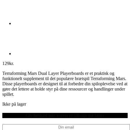
129
kr.
Terraforming Mars Dual Layer Playerboards er et praktisk og
funktionelt supplement til det populære brætspil Terraforming Mars.
Disse playerboards er designet til at forbedre din spiloplevelse ved at
gøre det lettere at holde styr på dine ressourcer og handlinger under
spillet.
Ikke på lager
Giv besked når varen er tilbage på lager