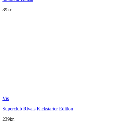
89
kr.
+
Vis
Superclub Rivals Kickstarter Edition
239
kr.