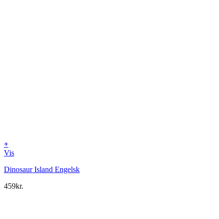
+
Vis
Dinosaur Island Engelsk
459
kr.