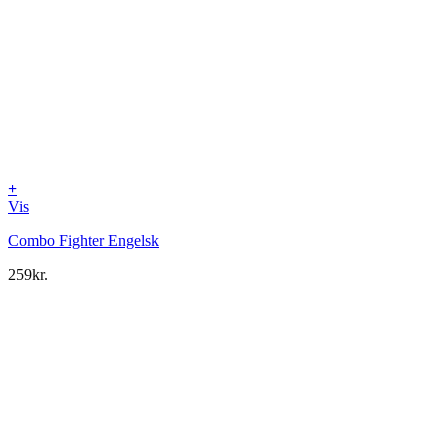
+
Vis
Combo Fighter Engelsk
259
kr.