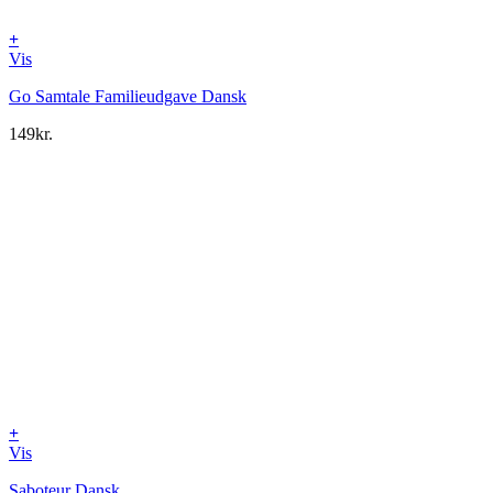
+
Vis
Go Samtale Familieudgave Dansk
149
kr.
+
Vis
Saboteur Dansk