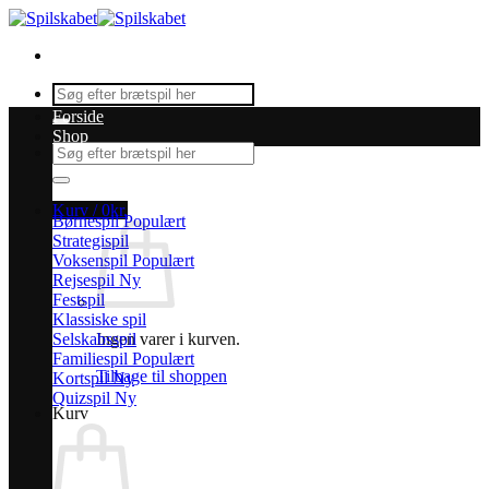
Fortsæt
til
indhold
Søg
efter:
Forside
Shop
Søg
efter:
Kurv /
0
kr.
Børnespil
Strategispil
Voksenspil
Rejsespil
Festspil
Klassiske spil
Selskabsspil
Ingen varer i kurven.
Familiespil
Tilbage til shoppen
Kortspil
Quizspil
Kurv