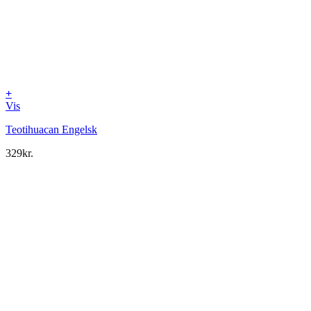
+
Vis
Teotihuacan Engelsk
329
kr.