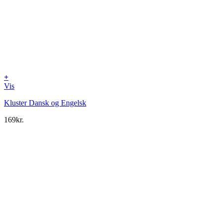
+
Vis
Kluster Dansk og Engelsk
169
kr.