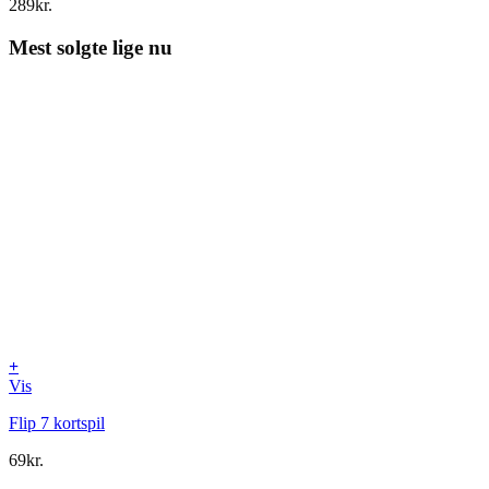
289
kr.
Mest solgte lige nu
+
Vis
Flip 7 kortspil
69
kr.