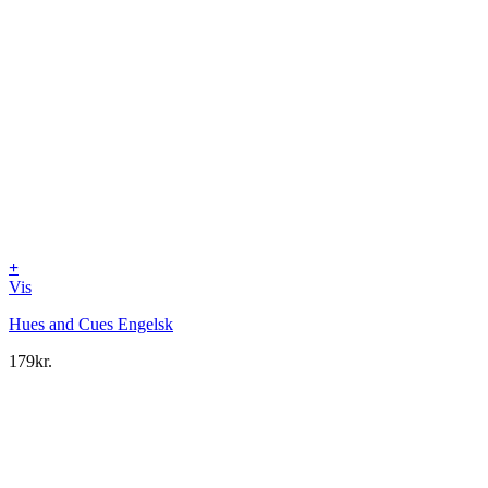
+
Vis
Hues and Cues Engelsk
179
kr.