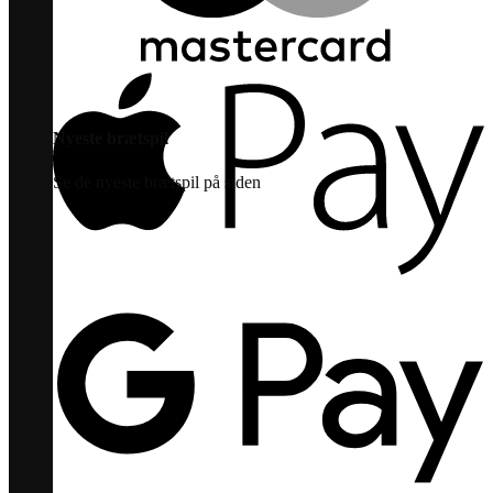
Nyeste brætspil
Se de nyeste brætspil på siden