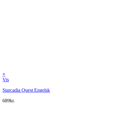
+
Vis
Starcadia Quest Engelsk
689
kr.