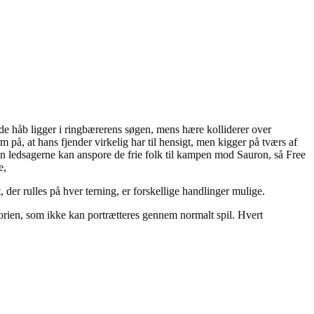
nde håb ligger i ringbærerens søgen, mens hære kolliderer over
, at hans fjender virkelig har til hensigt, men kigger på tværs af
. Men ledsagerne kan anspore de frie folk til kampen mod Sauron, så Free
e,
, der rulles på hver terning, er forskellige handlinger mulige.
torien, som ikke kan portrætteres gennem normalt spil. Hvert