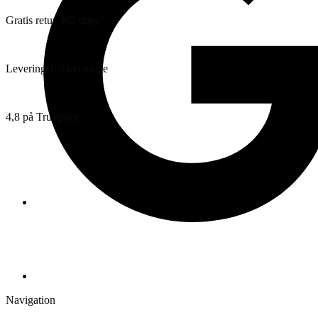
Ring
Engelsk
Gratis retur 365 dage
antal
Levering 1-3 hverdage
4,8 på Trustpilot
Navigation