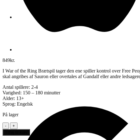
849
kr.
I War of the Ring Brætspil tager den ene spiller kontrol over Free Pe
skal angribes af Sauron eller overtales af Gandalf eller andre ledsagere
Antal spillere: 2-4
Varighed: 150 – 180 minutter
Alder: 13+
Sprog: Engelsk
På lager
War
of
Tilføj til kurv
the