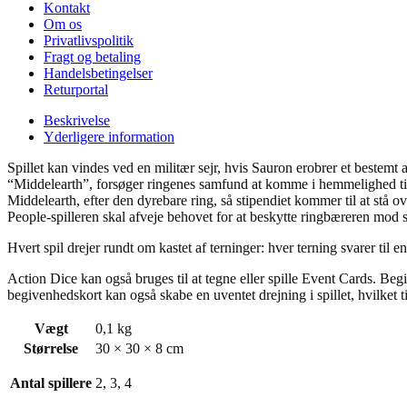
Kontakt
Om os
Privatlivspolitik
Fragt og betaling
Handelsbetingelser
Returportal
Beskrivelse
Yderligere information
Spillet kan vindes ved en militær sejr, hvis Sauron erobrer et bestemt
“Middelearth”, forsøger ringenes samfund at komme i hemmelighed til
Middelearth, efter den dyrebare ring, så stipendiet kommer til at stå o
People-spilleren skal afveje behovet for at beskytte ringbæreren mod 
Hvert spil drejer rundt om kastet af terninger: hver terning svarer til 
Action Dice kan også bruges til at tegne eller spille Event Cards. Beg
begivenhedskort kan også skabe en uventet drejning i spillet, hvilket t
Vægt
0,1 kg
Størrelse
30 × 30 × 8 cm
Antal spillere
2, 3, 4