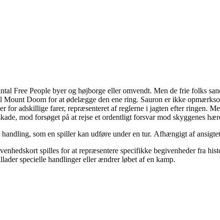
 antal Free People byer og højborge eller omvendt. Men de frie folks sa
 Mount Doom for at ødelægge den ene ring. Sauron er ikke opmærksom på
ver for adskillige farer, repræsenteret af reglerne i jagten efter ringen
skade, mod forsøget på at rejse et ordentligt forsvar mod skyggenes hær
en handling, som en spiller kan udføre under en tur. Afhængigt af ansigtet
ivenhedskort spilles for at repræsentere specifikke begivenheder fra his
illader specielle handlinger eller ændrer løbet af en kamp.