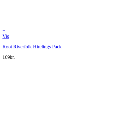
+
Vis
Root Riverfolk Hirelings Pack
169
kr.