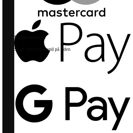
Nyeste brætspil
Se de nyeste brætspil på siden