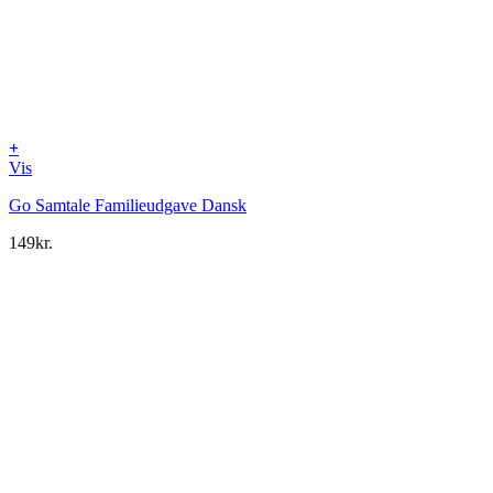
+
Vis
Go Samtale Familieudgave Dansk
149
kr.