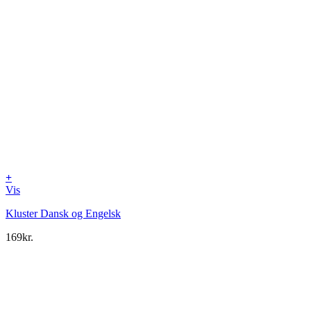
+
Vis
Kluster Dansk og Engelsk
169
kr.