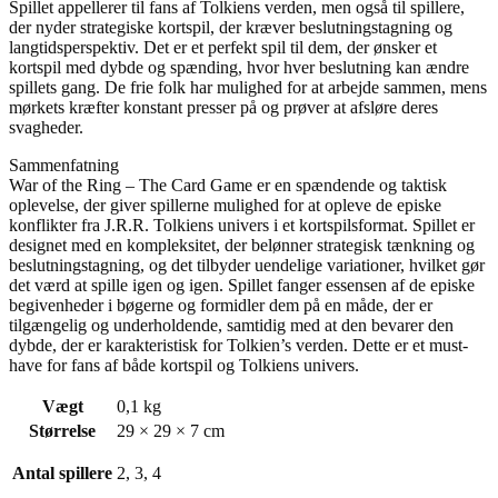
Spillet appellerer til fans af Tolkiens verden, men også til spillere,
der nyder strategiske kortspil, der kræver beslutningstagning og
langtidsperspektiv. Det er et perfekt spil til dem, der ønsker et
kortspil med dybde og spænding, hvor hver beslutning kan ændre
spillets gang. De frie folk har mulighed for at arbejde sammen, mens
mørkets kræfter konstant presser på og prøver at afsløre deres
svagheder.
Sammenfatning
War of the Ring – The Card Game er en spændende og taktisk
oplevelse, der giver spillerne mulighed for at opleve de episke
konflikter fra J.R.R. Tolkiens univers i et kortspilsformat. Spillet er
designet med en kompleksitet, der belønner strategisk tænkning og
beslutningstagning, og det tilbyder uendelige variationer, hvilket gør
det værd at spille igen og igen. Spillet fanger essensen af de episke
begivenheder i bøgerne og formidler dem på en måde, der er
tilgængelig og underholdende, samtidig med at den bevarer den
dybde, der er karakteristisk for Tolkien’s verden. Dette er et must-
have for fans af både kortspil og Tolkiens univers.
Vægt
0,1 kg
Størrelse
29 × 29 × 7 cm
Antal spillere
2, 3, 4