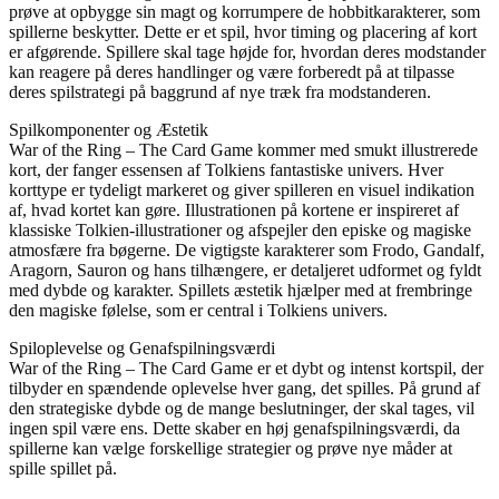
prøve at opbygge sin magt og korrumpere de hobbitkarakterer, som
spillerne beskytter. Dette er et spil, hvor timing og placering af kort
er afgørende. Spillere skal tage højde for, hvordan deres modstander
kan reagere på deres handlinger og være forberedt på at tilpasse
deres spilstrategi på baggrund af nye træk fra modstanderen.
Spilkomponenter og Æstetik
War of the Ring – The Card Game kommer med smukt illustrerede
kort, der fanger essensen af Tolkiens fantastiske univers. Hver
korttype er tydeligt markeret og giver spilleren en visuel indikation
af, hvad kortet kan gøre. Illustrationen på kortene er inspireret af
klassiske Tolkien-illustrationer og afspejler den episke og magiske
atmosfære fra bøgerne. De vigtigste karakterer som Frodo, Gandalf,
Aragorn, Sauron og hans tilhængere, er detaljeret udformet og fyldt
med dybde og karakter. Spillets æstetik hjælper med at frembringe
den magiske følelse, som er central i Tolkiens univers.
Spiloplevelse og Genafspilningsværdi
War of the Ring – The Card Game er et dybt og intenst kortspil, der
tilbyder en spændende oplevelse hver gang, det spilles. På grund af
den strategiske dybde og de mange beslutninger, der skal tages, vil
ingen spil være ens. Dette skaber en høj genafspilningsværdi, da
spillerne kan vælge forskellige strategier og prøve nye måder at
spille spillet på.