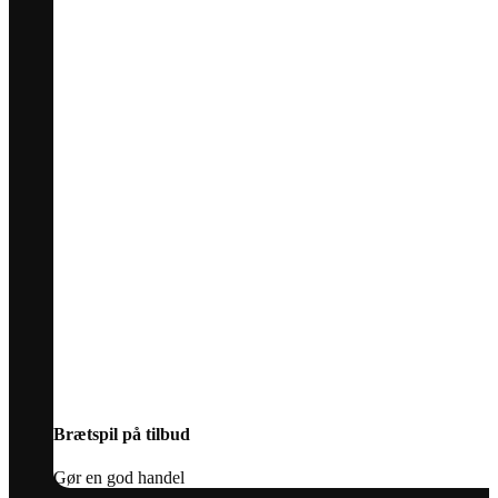
Brætspil på tilbud
Gør en god handel