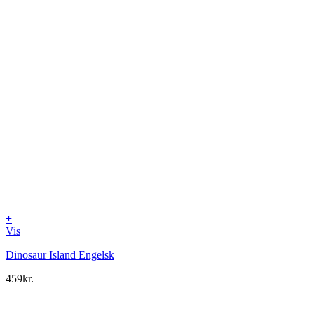
+
Vis
Dinosaur Island Engelsk
459
kr.