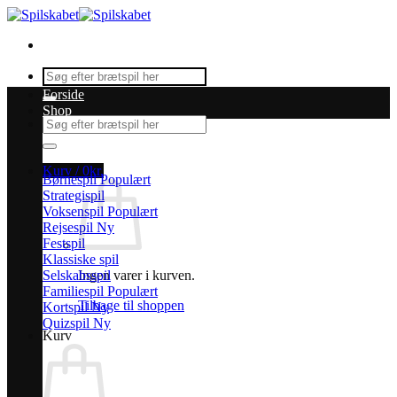
Fortsæt
til
indhold
Søg
efter:
Forside
Shop
Søg
efter:
Kurv /
0
kr.
Børnespil
Strategispil
Voksenspil
Rejsespil
Festspil
Klassiske spil
Selskabsspil
Ingen varer i kurven.
Familiespil
Tilbage til shoppen
Kortspil
Quizspil
Kurv