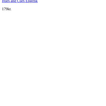
Hues and Cues Engelsk
179
kr.