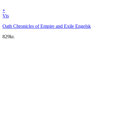
+
Vis
Oath Chronicles of Empire and Exile Engelsk
829
kr.