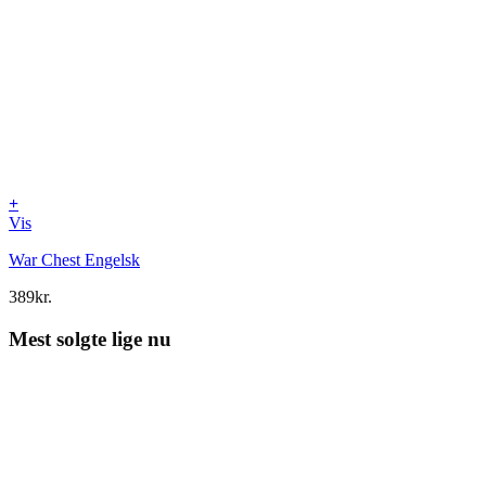
+
Vis
War Chest Engelsk
389
kr.
Mest solgte lige nu