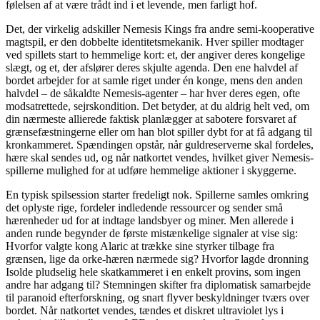
følelsen af at være trådt ind i et levende, men farligt hof.
Det, der virkelig adskiller Nemesis Kings fra andre semi-kooperative
magtspil, er den dobbelte identitetsmekanik. Hver spiller modtager
ved spillets start to hemmelige kort: et, der angiver deres kongelige
slægt, og et, der afslører deres skjulte agenda. Den ene halvdel af
bordet arbejder for at samle riget under én konge, mens den anden
halvdel – de såkaldte Nemesis-agenter – har hver deres egen, ofte
modsatrettede, sejrskondition. Det betyder, at du aldrig helt ved, om
din nærmeste allierede faktisk planlægger at sabotere forsvaret af
grænsefæstningerne eller om han blot spiller dybt for at få adgang til
kronkammeret. Spændingen opstår, når guldreserverne skal fordeles,
hære skal sendes ud, og når natkortet vendes, hvilket giver Nemesis-
spillerne mulighed for at udføre hemmelige aktioner i skyggerne.
En typisk spilsession starter fredeligt nok. Spillerne samles omkring
det oplyste rige, fordeler indledende ressourcer og sender små
hærenheder ud for at indtage landsbyer og miner. Men allerede i
anden runde begynder de første mistænkelige signaler at vise sig:
Hvorfor valgte kong Alaric at trække sine styrker tilbage fra
grænsen, lige da orke-hæren nærmede sig? Hvorfor lagde dronning
Isolde pludselig hele skatkammeret i en enkelt provins, som ingen
andre har adgang til? Stemningen skifter fra diplomatisk samarbejde
til paranoid efterforskning, og snart flyver beskyldninger tværs over
bordet. Når natkortet vendes, tændes et diskret ultraviolet lys i