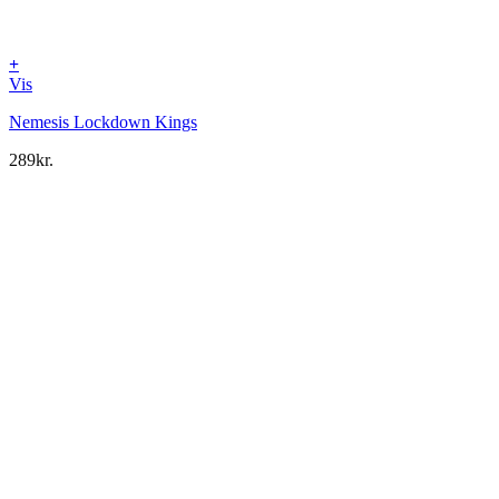
+
Vis
Nemesis Lockdown Kings
289
kr.