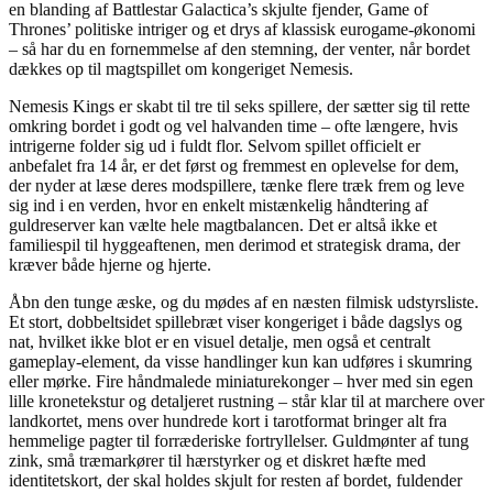
en blanding af Battlestar Galactica’s skjulte fjender, Game of
Thrones’ politiske intriger og et drys af klassisk eurogame-økonomi
– så har du en fornemmelse af den stemning, der venter, når bordet
dækkes op til magtspillet om kongeriget Nemesis.
Nemesis Kings er skabt til tre til seks spillere, der sætter sig til rette
omkring bordet i godt og vel halvanden time – ofte længere, hvis
intrigerne folder sig ud i fuldt flor. Selvom spillet officielt er
anbefalet fra 14 år, er det først og fremmest en oplevelse for dem,
der nyder at læse deres modspillere, tænke flere træk frem og leve
sig ind i en verden, hvor en enkelt mistænkelig håndtering af
guldreserver kan vælte hele magtbalancen. Det er altså ikke et
familiespil til hyggeaftenen, men derimod et strategisk drama, der
kræver både hjerne og hjerte.
Åbn den tunge æske, og du mødes af en næsten filmisk udstyrsliste.
Et stort, dobbeltsidet spillebræt viser kongeriget i både dagslys og
nat, hvilket ikke blot er en visuel detalje, men også et centralt
gameplay-element, da visse handlinger kun kan udføres i skumring
eller mørke. Fire håndmalede miniaturekonger – hver med sin egen
lille kronetekstur og detaljeret rustning – står klar til at marchere over
landkortet, mens over hundrede kort i tarotformat bringer alt fra
hemmelige pagter til forræderiske fortryllelser. Guldmønter af tung
zink, små træmarkører til hærstyrker og et diskret hæfte med
identitetskort, der skal holdes skjult for resten af bordet, fuldender