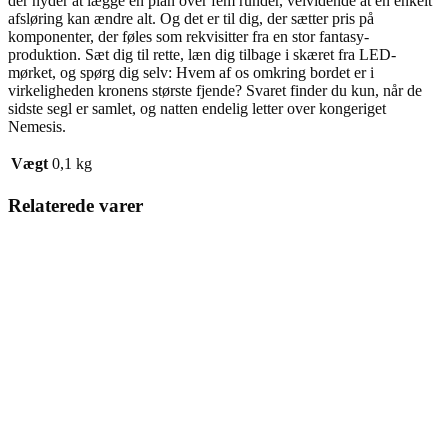
der nyder at lægge en plan over fem runder, velvidende at en enkelt
afsløring kan ændre alt. Og det er til dig, der sætter pris på
komponenter, der føles som rekvisitter fra en stor fantasy-
produktion. Sæt dig til rette, læn dig tilbage i skæret fra LED-
mørket, og spørg dig selv: Hvem af os omkring bordet er i
virkeligheden kronens største fjende? Svaret finder du kun, når de
sidste segl er samlet, og natten endelig letter over kongeriget
Nemesis.
Vægt
0,1 kg
Relaterede varer