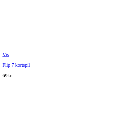
+
Vis
Flip 7 kortspil
69
kr.