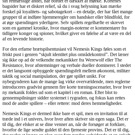
sin retmæssige andel, når bordet er dækket af mørke. Kortenes
bagsider har et diskret relief, så du i svag belysning kan mærke
forskel på loyalitets- og sabotagekort – en detalje, der har fået mange
grupper til at indføre hjemmeregler om handsker eller blindfold, for
at øge spændingen yderligere. Selv spillets regelhæfte er skrevet
som en gammel kronike, hvor margin-noterne er kommentarer fra
tidligere konger og spioner, hvilket giver en følelse af at være en del
af en levende historie.
For den erfarne brætspilsentusiast vil Nemesis Kings føles som et
friskt pust i genren “skjult identitet plus områdekontrol”. Det læner
sig ikke op ad de velkendte mekanikker fra Werewolf eller The
Resistance, hvor afstemninger og verbale dueller dominerer. I stedet
er det langsomt opbyggede spændingsfelt mellem økonomi, militær
taktik og social manipulation, der gør spillet unikt. For
nybegynderen kan de mange lag virke overvældende, men reglerne
introduceres gradvist gennem fire korte træningsscenarier, hvor hver
ny mekanik foldes ud som et kapitel i en roman. Efter blot to
gennemspilninger sidder systemet i rygraden, og fokus kan rettes
mod de andre spillere – eller rettere: mod deres hemmeligheder.
Nemesis Kings er dermed ikke bare et spil, men en invitation til at
træde ind i et univers, hvor hver aften skriver sin egen saga. Det er
til dig, der elsker at se dine venner an, når de forsøger at forklare,
hvorfor de lige sendte guldet til den fjerneste provins. Det er til dig,