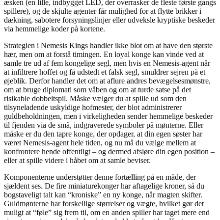
æsken (en lille, indbygget LED, der overrasker de fleste første gangs
spillere), og de skjulte agenter får mulighed for at flytte brikker i
dækning, sabotere forsyningslinjer eller udveksle kryptiske beskeder
via hemmelige koder på kortene.
Strategien i Nemesis Kings handler ikke blot om at have den største
hær, men om at forstå timingen. En loyal konge kan vinde ved at
samle tre ud af fem kongelige segl, men hvis en Nemesis-agent når
at infiltrere hoffet og få udstedt et falsk segl, smuldrer sejren på et
øjeblik. Derfor handler det om at aflure andres bevægelsesmønstre,
om at bruge diplomati som våben og om at turde satse på det
risikable dobbeltspil. Måske vælger du at spille ud som den
tilsyneladende uskyldige hofmester, der blot administrerer
guldbeholdningen, men i virkeligheden sender hemmelige beskeder
til fjenden via de små, indgraverede symboler på mønterne. Eller
måske er du den tapre konge, der opdager, at din egen søster har
været Nemesis-agent hele tiden, og nu må du vælge mellem at
konfrontere hende offentligt – og dermed afsløre din egen position –
eller at spille videre i håbet om at samle beviser.
Komponenterne understøtter denne fortælling på en måde, der
sjældent ses. De fire miniaturekonger har aftagelige kroner, så du
bogstaveligt talt kan “kroniske” en ny konge, når magten skifter.
Guldmønterne har forskellige størrelser og vægte, hvilket gør det
muligt at “føle” sig frem til, om en anden spiller har taget mere end