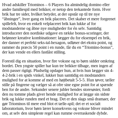
Hvad adskiller Triominos – 6 Players fra almindelig domino eller
andre familiespil med brikker, er netop den trekantede form. Hver
brik har tre sider, hvilket betyder, at der opstår op til tre nye
“åbninger”, hver gang en brik placeres. Det skaber et mere forgrenet
spillefelt, hvor en enkelt velplaceret brik kan lukke af for
modstanderne og åbne nye muligheder for én selv. Samtidig
introducerer den nordiske udgave en række bonus-scoringer, der
belønner kreative kombinationer: lægger du for eksempel en brik,
der danner et perfekt seks-tal-hexagon, udløser det ekstra point, og
rammer du præcis 50 point i en runde, får du en “Triomino-bonus”,
der kan vende en ellers fastlåst stilling.
Forestil dig en situation, hvor fire voksne og to børn sidder omkring
bordet. Den yngste spiller har kun tre brikker tilbage, men ingen af
dem passer rigtigt. Pludselig opdager hun, at hvis hun lægger sin 4-
4-2-brik i en spids vinkel, lukker hun samtidig en modstanders
mulighed for at komme af med en højtbetalt 5-5-5. Hun tøver, tæller
stille på fingrene og vælger så at ofre sine egne point for at spænde
ben for de andre. Sekunder senere jubler hendes storesøster, fordi
den nu tomme plads giver hende mulighed for at lægge sin sidste
brik og lukke runden med et brag. Det er den slags små dramaer, der
gør Triominos til mere end blot et tælle-spil; det er et socialt
laboratorium, hvor børn lærer konsekvens og voksne bliver mindet
om, at selv den simpleste regel kan rumme overraskende dybde.