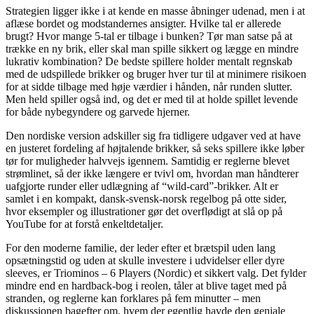
Strategien ligger ikke i at kende en masse åbninger udenad, men i at
aflæse bordet og modstandernes ansigter. Hvilke tal er allerede
brugt? Hvor mange 5-tal er tilbage i bunken? Tør man satse på at
trække en ny brik, eller skal man spille sikkert og lægge en mindre
lukrativ kombination? De bedste spillere holder mentalt regnskab
med de udspillede brikker og bruger hver tur til at minimere risikoen
for at sidde tilbage med høje værdier i hånden, når runden slutter.
Men held spiller også ind, og det er med til at holde spillet levende
for både nybegyndere og garvede hjerner.
Den nordiske version adskiller sig fra tidligere udgaver ved at have
en justeret fordeling af højtalende brikker, så seks spillere ikke løber
tør for muligheder halvvejs igennem. Samtidig er reglerne blevet
strømlinet, så der ikke længere er tvivl om, hvordan man håndterer
uafgjorte runder eller udlægning af “wild-card”-brikker. Alt er
samlet i en kompakt, dansk-svensk-norsk regelbog på otte sider,
hvor eksempler og illustrationer gør det overflødigt at slå op på
YouTube for at forstå enkeltdetaljer.
For den moderne familie, der leder efter et brætspil uden lang
opsætningstid og uden at skulle investere i udvidelser eller dyre
sleeves, er Triominos – 6 Players (Nordic) et sikkert valg. Det fylder
mindre end en hardback-bog i reolen, tåler at blive taget med på
stranden, og reglerne kan forklares på fem minutter – men
diskussionen bagefter om, hvem der egentlig havde den geniale