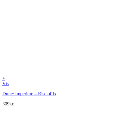
+
Vis
Dune: Imperium – Rise of Ix
309
kr.