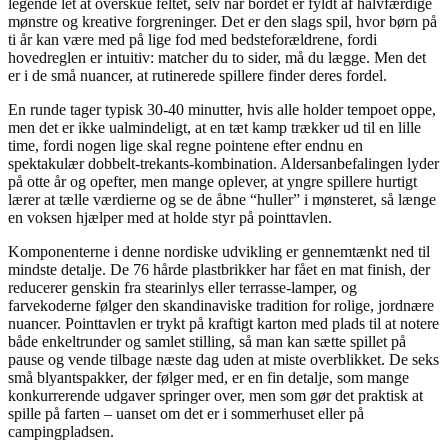
legende let at overskue feltet, selv når bordet er fyldt af halvfærdige
mønstre og kreative forgreninger. Det er den slags spil, hvor børn på
ti år kan være med på lige fod med bedsteforældrene, fordi
hovedreglen er intuitiv: matcher du to sider, må du lægge. Men det
er i de små nuancer, at rutinerede spillere finder deres fordel.
En runde tager typisk 30-40 minutter, hvis alle holder tempoet oppe,
men det er ikke ualmindeligt, at en tæt kamp trækker ud til en lille
time, fordi nogen lige skal regne pointene efter endnu en
spektakulær dobbelt-trekants-kombination. Aldersanbefalingen lyder
på otte år og opefter, men mange oplever, at yngre spillere hurtigt
lærer at tælle værdierne og se de åbne “huller” i mønsteret, så længe
en voksen hjælper med at holde styr på pointtavlen.
Komponenterne i denne nordiske udvikling er gennemtænkt ned til
mindste detalje. De 76 hårde plastbrikker har fået en mat finish, der
reducerer genskin fra stearinlys eller terrasse-lamper, og
farvekoderne følger den skandinaviske tradition for rolige, jordnære
nuancer. Pointtavlen er trykt på kraftigt karton med plads til at notere
både enkeltrunder og samlet stilling, så man kan sætte spillet på
pause og vende tilbage næste dag uden at miste overblikket. De seks
små blyantspakker, der følger med, er en fin detalje, som mange
konkurrerende udgaver springer over, men som gør det praktisk at
spille på farten – uanset om det er i sommerhuset eller på
campingpladsen.