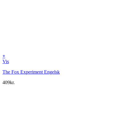
+
Vis
The Fox Experiment Engelsk
409
kr.