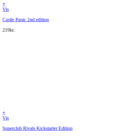
+
Vis
Castle Panic 2nd edition
219
kr.
+
Vis
Superclub Rivals Kickstarter Edition