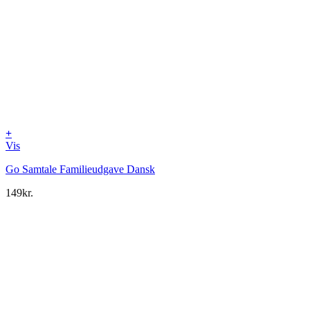
+
Vis
Go Samtale Familieudgave Dansk
149
kr.