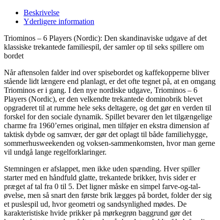
Beskrivelse
Yderligere information
Triominos – 6 Players (Nordic): Den skandinaviske udgave af det
klassiske trekantede familiespil, der samler op til seks spillere om
bordet
Når aftensolen falder ind over spisebordet og kaffekopperne bliver
stående lidt længere end planlagt, er det ofte tegnet på, at en omgang
Triominos er i gang. I den nye nordiske udgave, Triominos – 6
Players (Nordic), er den velkendte trekantede dominobrik blevet
opgraderet til at rumme hele seks deltagere, og det gør en verden til
forskel for den sociale dynamik. Spillet bevarer den let tilgængelige
charme fra 1960’ernes original, men tilføjer en ekstra dimension af
taktisk dybde og samvær, der gør det oplagt til både familiehygge,
sommerhusweekenden og voksen-sammenkomsten, hvor man gerne
vil undgå lange regelforklaringer.
Stemningen er afslappet, men ikke uden spænding. Hver spiller
starter med en håndfuld glatte, trekantede brikker, hvis sider er
præget af tal fra 0 til 5. Det ligner måske en simpel farve-og-tal-
øvelse, men så snart den første brik lægges på bordet, folder der sig
et puslespil ud, hvor geometri og sandsynlighed mødes. De
karakteristiske hvide prikker på mørkegrøn baggrund gør det