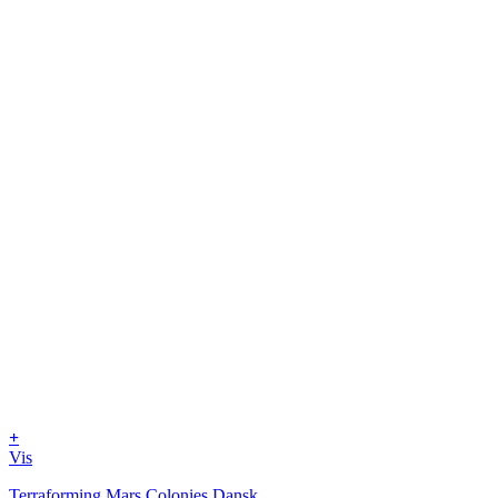
+
Vis
Terraforming Mars Colonies Dansk