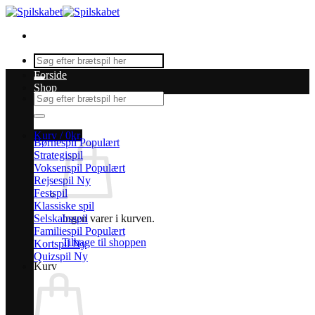
Fortsæt
til
indhold
Søg
efter:
Forside
Shop
Søg
efter:
Kurv /
0
kr.
Børnespil
Strategispil
Voksenspil
Rejsespil
Festspil
Klassiske spil
Selskabsspil
Ingen varer i kurven.
Familiespil
Tilbage til shoppen
Kortspil
Quizspil
Kurv