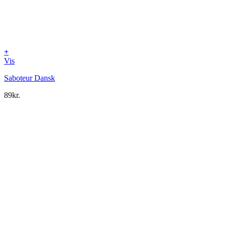
+
Vis
Saboteur Dansk
89
kr.