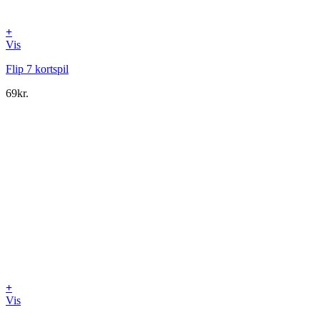
+
Vis
Flip 7 kortspil
69
kr.
+
Vis