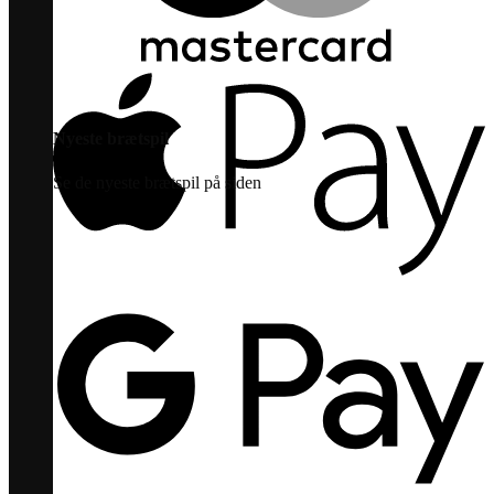
Nyeste brætspil
Se de nyeste brætspil på siden