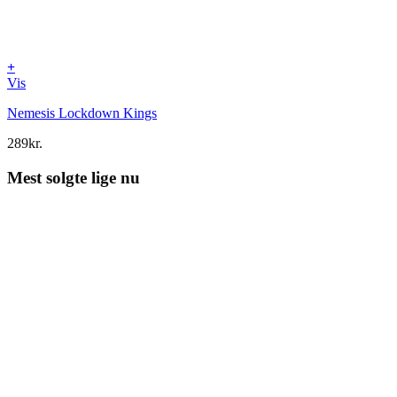
+
Vis
Nemesis Lockdown Kings
289
kr.
Mest solgte lige nu